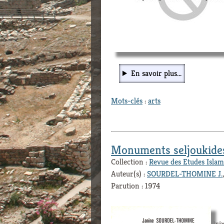
En savoir plus...
Mots-clés
:
arts
Monuments seljoukides
Collection :
Revue des Etudes Islam
Auteur(s) :
SOURDEL-THOMINE J.
Parution : 1974
Prix