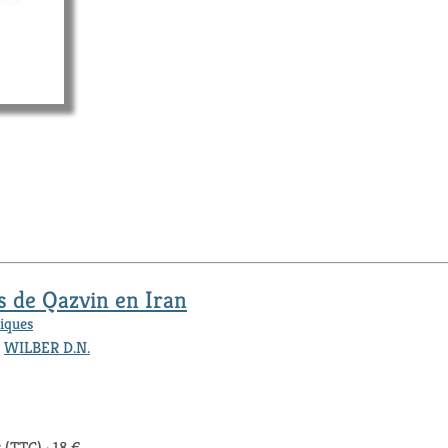
 de Qazvin en Iran
iques
,
WILBER D.N.
 (TTC) : 18 €