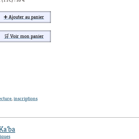
➕ Ajouter au panier
🛒 Voir mon panier
ecture
,
inscriptions
 Ka'ba
iques