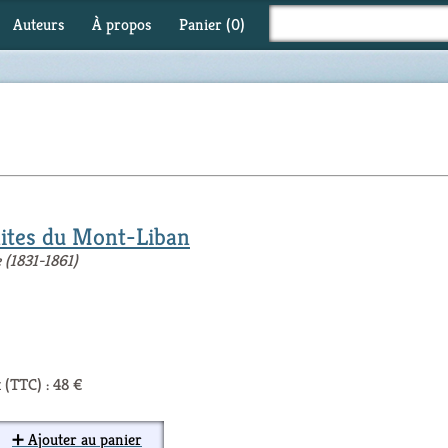
Auteurs
À propos
Panier (
0
)
nites du Mont-Liban
e (1831-1861)
 (TTC) : 48 €
➕ Ajouter au panier