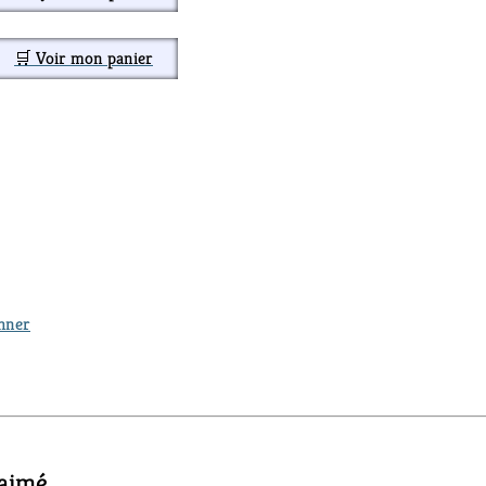
🛒 Voir mon panier
thner
 aimé