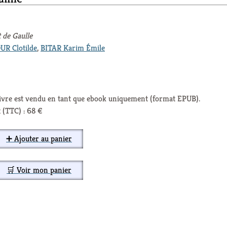
t de Gaulle
R Clotilde
,
BITAR Karim Émile
livre est vendu en tant que ebook uniquement (format EPUB).
 (TTC) : 68 €
➕ Ajouter au panier
🛒 Voir mon panier