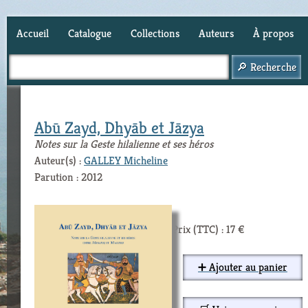
Accueil
Catalogue
Collections
Auteurs
À propos
Panier (
0
)
Abū Zayd, Dhyāb et Jāzya
Notes sur la Geste hilalienne et ses héros
Auteur(s) :
GALLEY Micheline
Parution : 2012
Prix (TTC) : 17 €
➕ Ajouter au panier