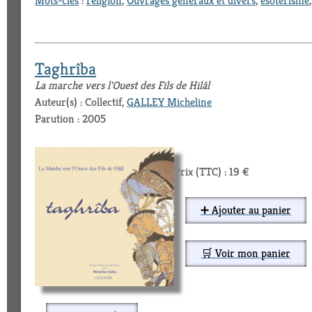
Mots-clés
:
religion
,
Ouvrages généraux et divers
,
ésotérisme
Taghrîba
La marche vers l'Ouest des Fils de Hilâl
Auteur(s) : Collectif,
GALLEY Micheline
Parution : 2005
Prix (TTC) : 19 €
➕ Ajouter au panier
🛒 Voir mon panier