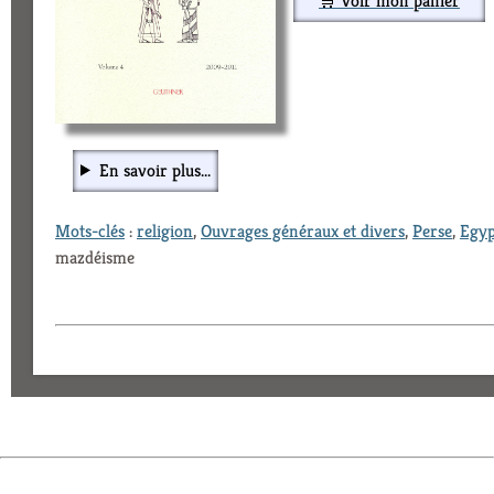
🛒 Voir mon panier
En savoir plus...
Mots-clés
:
religion
,
Ouvrages généraux et divers
,
Perse
,
Egyp
mazdéisme