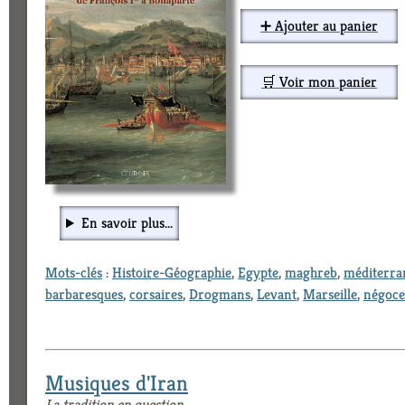
➕ Ajouter au panier
🛒 Voir mon panier
En savoir plus...
Mots-clés
:
Histoire-Géographie
,
Egypte
,
maghreb
,
méditerra
barbaresques
,
corsaires
,
Drogmans
,
Levant
,
Marseille
,
négoce
Musiques d'Iran
La tradition en question