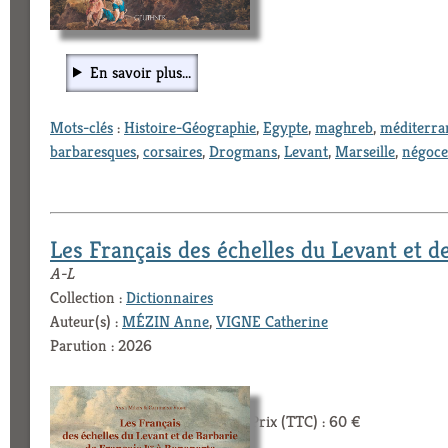
En savoir plus...
Mots-clés
:
Histoire-Géographie
,
Egypte
,
maghreb
,
méditerra
barbaresques
,
corsaires
,
Drogmans
,
Levant
,
Marseille
,
négoce
Les Français des échelles du Levant et d
A-L
Collection :
Dictionnaires
Auteur(s) :
MÉZIN Anne
,
VIGNE Catherine
Parution : 2026
Prix (TTC) : 60 €