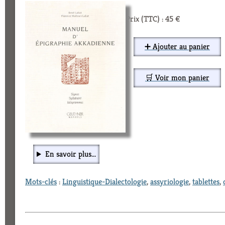
Prix (TTC) : 45 €
➕ Ajouter au panier
🛒 Voir mon panier
En savoir plus...
Mots-clés
:
Linguistique-Dialectologie
,
assyriologie
,
tablettes
,