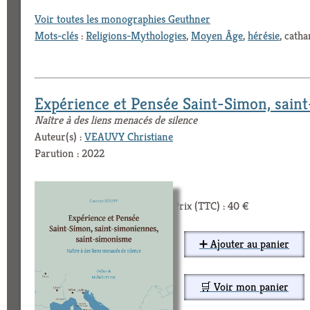
Voir toutes les monographies Geuthner
Mots-clés
:
Religions-Mythologies
,
Moyen Âge
,
hérésie
, cath
Expérience et Pensée Saint-Simon, sain
Naître à des liens menacés de silence
Auteur(s) :
VEAUVY Christiane
Parution : 2022
Prix (TTC) : 40 €
➕ Ajouter au panier
🛒 Voir mon panier