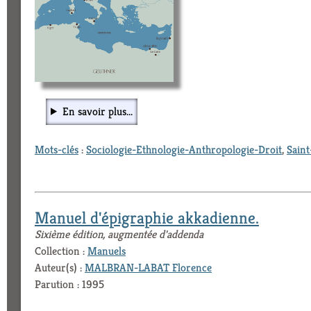
En savoir plus...
Mots-clés
:
Sociologie-Ethnologie-Anthropologie-Droit
,
Sain
Manuel d'épigraphie akkadienne.
Sixième édition, augmentée d'addenda
Collection :
Manuels
Auteur(s) :
MALBRAN-LABAT Florence
Parution : 1995