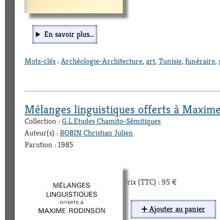
En savoir plus...
Mots-clés
:
Archéologie-Architecture
,
art
,
Tunisie
,
funéraire
,
Mélanges linguistiques offerts à Maxim
Collection :
G.L.Etudes Chamito-Sémitiques
Auteur(s) :
ROBIN Christian Julien
Parution : 1985
Prix (TTC) : 95 €
➕ Ajouter au panier