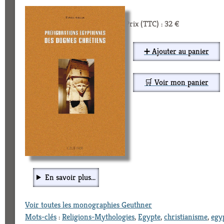
Prix (TTC) : 32 €
➕ Ajouter au panier
🛒 Voir mon panier
En savoir plus...
Voir toutes les monographies Geuthner
Mots-clés
:
Religions-Mythologies
,
Egypte
,
christianisme
,
egy