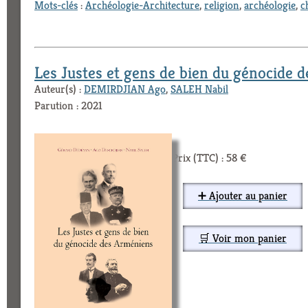
Mots-clés
:
Archéologie-Architecture
,
religion
,
archéologie
,
c
Les Justes et gens de bien du génocide 
Auteur(s) :
DEMIRDJIAN Ago
,
SALEH Nabil
Parution : 2021
Prix (TTC) : 58 €
➕ Ajouter au panier
🛒 Voir mon panier