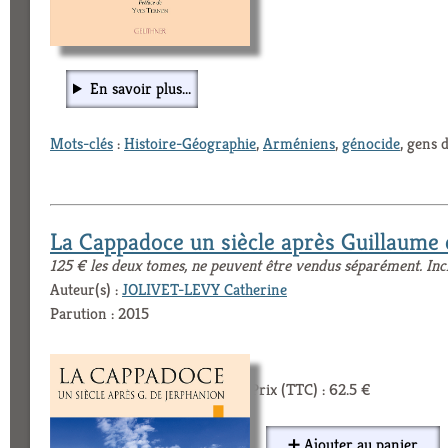
En savoir plus...
Mots-clés
:
Histoire-Géographie
,
Arméniens
,
génocide
, gens 
La Cappadoce un siècle après Guillaume
125 € les deux tomes, ne peuvent être vendus séparément. Inc
Auteur(s) :
JOLIVET-LEVY Catherine
Parution : 2015
Prix (TTC) : 62.5 €
➕ Ajouter au panier