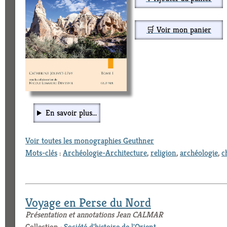
🛒 Voir mon panier
En savoir plus...
Voir toutes les monographies Geuthner
Mots-clés
:
Archéologie-Architecture
,
religion
,
archéologie
,
c
Voyage en Perse du Nord
Présentation et annotations Jean CALMAR
Collection :
Société d'histoire de l'Orient