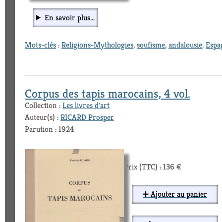
En savoir plus...
Mots-clés
:
Religions-Mythologies
,
soufisme
,
andalousie
,
Espa
Corpus des tapis marocains, 4 vol.
Collection :
Les livres d'art
Auteur(s) :
RICARD Prosper
Parution : 1924
Prix (TTC) : 136 €
➕ Ajouter au panier