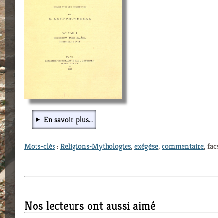
En savoir plus...
Mots-clés
:
Religions-Mythologies
,
exégèse
,
commentaire
, fa
Nos lecteurs ont aussi aimé