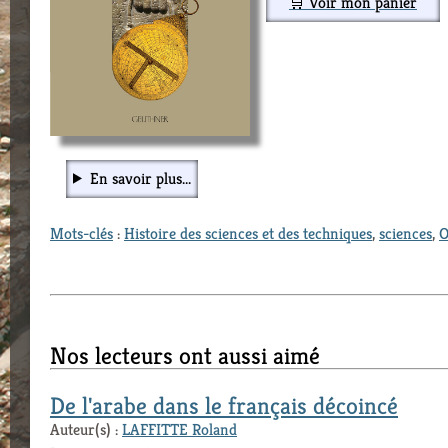
🛒 Voir mon panier
En savoir plus...
Mots-clés
:
Histoire des sciences et des techniques
,
sciences
,
O
Nos lecteurs ont aussi aimé
De l'arabe dans le français décoincé
Auteur(s) :
LAFFITTE Roland