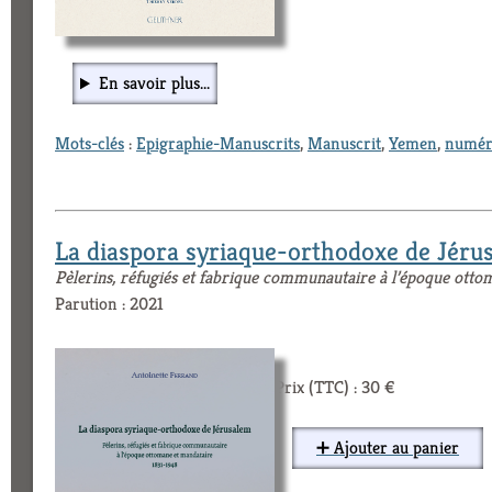
En savoir plus...
Mots-clés
:
Epigraphie-Manuscrits
,
Manuscrit
,
Yemen
,
numér
La diaspora syriaque-orthodoxe de Jéru
Pèlerins, réfugiés et fabrique communautaire à l’époque ott
Parution : 2021
Prix (TTC) : 30 €
➕ Ajouter au panier