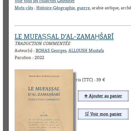
Voir tous les collectifs Geuthner
Mots-clés
:
Histoire-Géographie
,
guerre
, arabie antique, arch
LE MUFAṢṢAL D’AL-ZAMAḪŠARĪ
TRADUCTION COMMENTÉE
Auteur(s) :
BOHAS Georges
,
ALLOUSH Mustafa
Parution : 2022
Prix (TTC) : 39 €
➕ Ajouter au panier
🛒 Voir mon panier