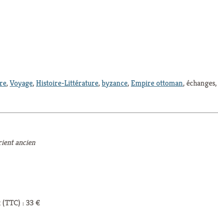
ure
,
Voyage
,
Histoire-Littérature
,
byzance
,
Empire ottoman
, échanges,
ient ancien
 (TTC) : 33 €