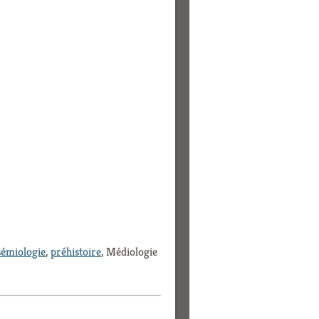
sémiologie
,
préhistoire
, Médiologie