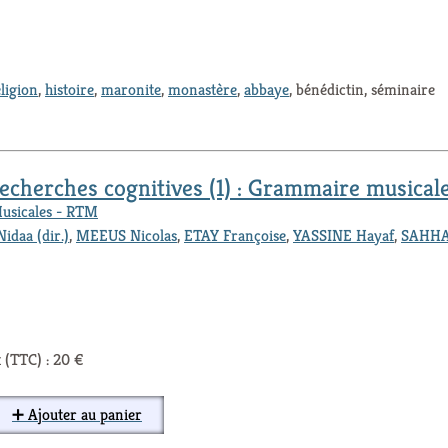
ligion
,
histoire
,
maronite
,
monastère
,
abbaye
, bénédictin, séminaire
cherches cognitives (1) : Grammaire musical
Musicales - RTM
daa (dir.)
,
MEEUS Nicolas
,
ETAY Françoise
,
YASSINE Hayaf
,
SAHHA
 (TTC) : 20 €
➕ Ajouter au panier