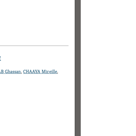
e
B Ghassan
,
CHAAYA Mireille
,