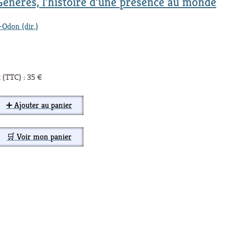
énérès, l’histoire d’une présence au monde
Odon (dir.)
 (TTC) : 35 €
➕ Ajouter au panier
🛒 Voir mon panier