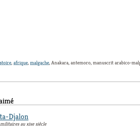
stoire
,
afrique
,
malgache
, Anakara, antemoro, manuscrit arabico-mal
 aimé
uta-Djalon
militaires au xixe siècle