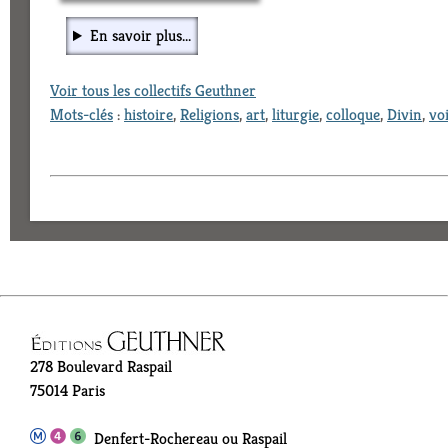
En savoir plus...
Voir tous les collectifs Geuthner
Mots-clés
:
histoire
,
Religions
,
art
,
liturgie
,
colloque
,
Divin
,
voi
278 Boulevard Raspail
75014 Paris
Denfert-Rochereau ou Raspail