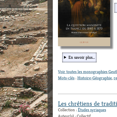
En savoir plus...
Voir toutes les monographies Geu
Mots-clés
:
Histoire-Géographie
,
re
Les chrétiens de tradi
Collection :
Études syriaques
Auteur(s) : Collectif