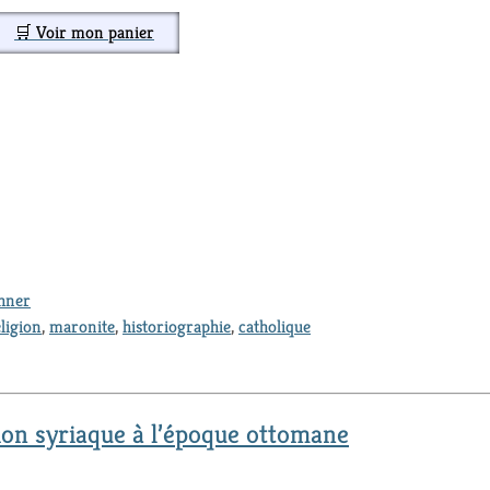
🛒 Voir mon panier
thner
ligion
,
maronite
,
historiographie
,
catholique
tion syriaque à l’époque ottomane