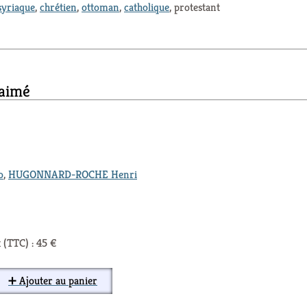
syriaque
,
chrétien
,
ottoman
,
catholique
, protestant
 aimé
o
,
HUGONNARD-ROCHE Henri
 (TTC) : 45 €
➕ Ajouter au panier