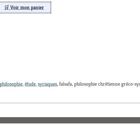
🛒 Voir mon panier
philosophie
,
étude
,
syriaques
, falsafa, philosophie chrétienne gréco-sy