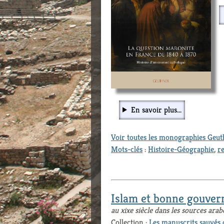
En savoir plus...
Voir toutes les monographies Geu
Mots-clés
:
Histoire-Géographie
,
re
Islam et bonne gouver
au xixe siècle dans les sources arab
Collection :
Les manuscrits sauvés 