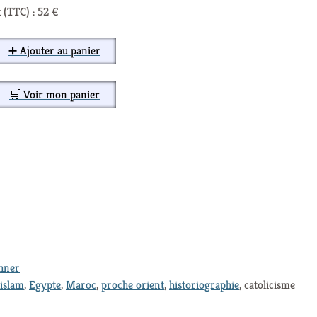
 (TTC) : 52 €
➕ Ajouter au panier
🛒 Voir mon panier
thner
islam
,
Egypte
,
Maroc
,
proche orient
,
historiographie
, catolicisme