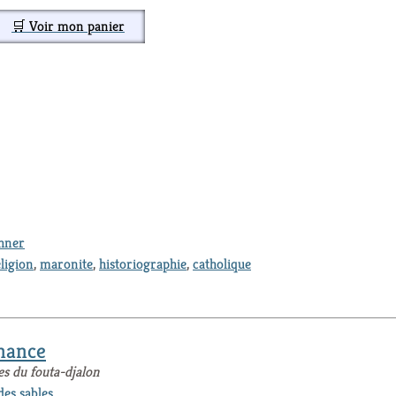
🛒 Voir mon panier
thner
ligion
,
maronite
,
historiographie
,
catholique
nance
es du fouta-djalon
des sables