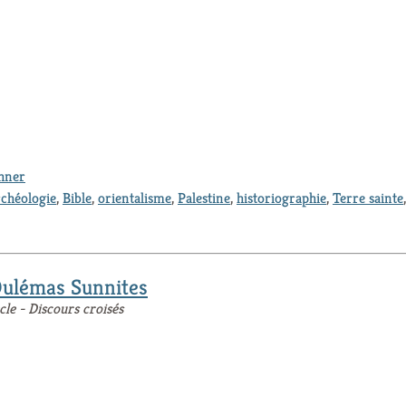
thner
rchéologie
,
Bible
,
orientalisme
,
Palestine
,
historiographie
,
Terre sainte
Oulémas Sunnites
cle - Discours croisés