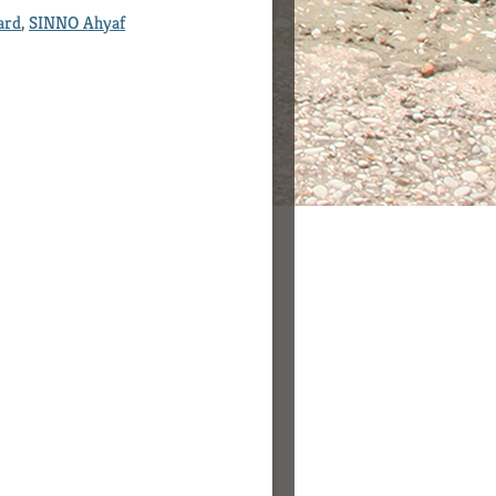
ard
,
SINNO Ahyaf