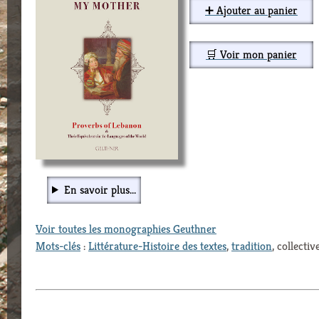
➕ Ajouter au panier
🛒 Voir mon panier
En savoir plus...
Voir toutes les monographies Geuthner
Mots-clés
:
Littérature-Histoire des textes
,
tradition
, collect