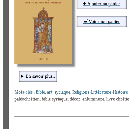
➕ Ajouter au panier
🛒 Voir mon panier
En savoir plus...
Mots-clés
:
Bible
,
art
,
syriaque
,
Religions-Littérature-Histoire 
paléochrétien, bible syriaque, décor, enluminure, livre chréti