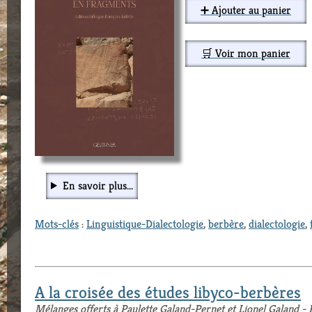
➕ Ajouter au panier
🛒 Voir mon panier
En savoir plus...
Mots-clés
:
Linguistique-Dialectologie
,
berbère
,
dialectologie
,
A la croisée des études libyco-berbères
Mélanges offerts à Paulette Galand-Pernet et Lionel Galand - 