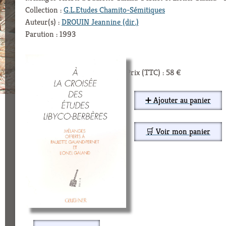
Collection :
G.L.Etudes Chamito-Sémitiques
Auteur(s) :
DROUIN Jeannine (dir.)
Parution : 1993
Prix (TTC) : 58 €
➕ Ajouter au panier
🛒 Voir mon panier