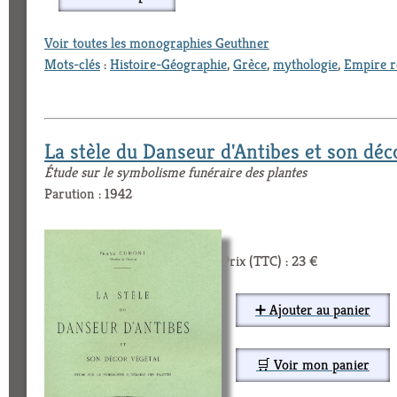
Voir toutes les monographies Geuthner
Mots-clés
:
Histoire-Géographie
,
Grèce
,
mythologie
,
Empire 
La stèle du Danseur d'Antibes et son déc
Étude sur le symbolisme funéraire des plantes
Parution : 1942
Prix (TTC) : 23 €
➕ Ajouter au panier
🛒 Voir mon panier