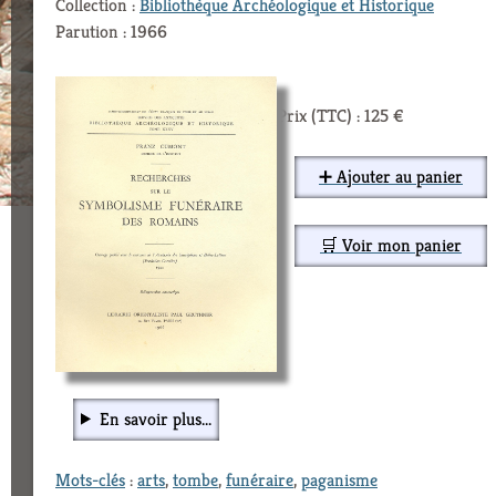
Collection :
Bibliothèque Archéologique et Historique
Parution : 1966
Prix (TTC) : 125 €
➕ Ajouter au panier
🛒 Voir mon panier
En savoir plus...
Mots-clés
:
arts
,
tombe
,
funéraire
,
paganisme