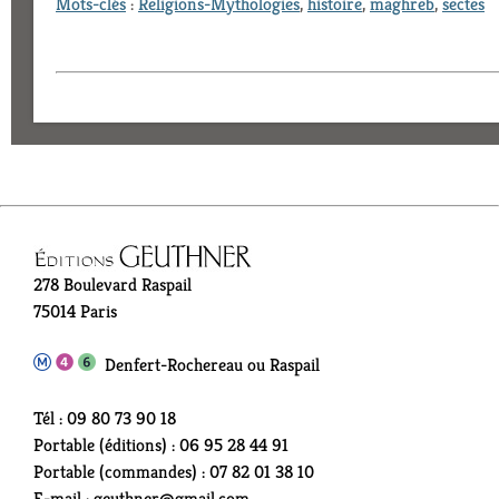
Mots-clés
:
Religions-Mythologies
,
histoire
,
maghreb
,
sectes
278 Boulevard Raspail
75014 Paris
Denfert-Rochereau ou Raspail
Tél : 09 80 73 90 18
Portable (éditions) : 06 95 28 44 91
Portable (commandes) : 07 82 01 38 10
E-mail : geuthner@gmail.com