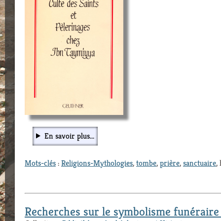
En savoir plus...
Mots-clés
:
Religions-Mythologies
,
tombe
,
prière
,
sanctuaire
,
Recherches sur le symbolisme funérair