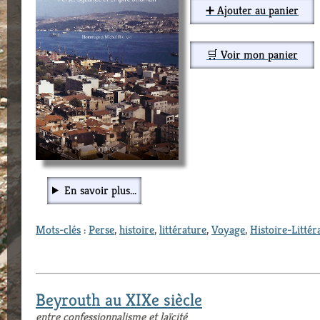
➕ Ajouter au panier
🛒 Voir mon panier
En savoir plus...
Mots-clés
:
Perse
,
histoire
,
littérature
,
Voyage
,
Histoire-Littér
Beyrouth au XIXe siècle
entre confessionnalisme et laïcité