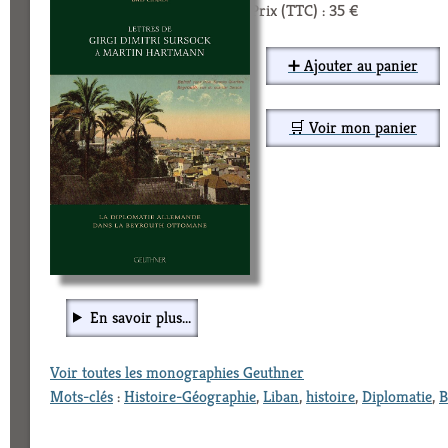
Prix (TTC) : 35 €
➕ Ajouter au panier
🛒 Voir mon panier
En savoir plus...
Voir toutes les monographies Geuthner
Mots-clés
:
Histoire-Géographie
,
Liban
,
histoire
,
Diplomatie
,
B