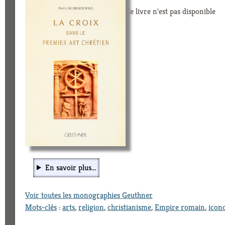
Ce livre n'est pas disponible
En savoir plus...
Voir toutes les monographies Geuthner
Mots-clés
:
arts
,
religion
,
christianisme
,
Empire romain
,
icon