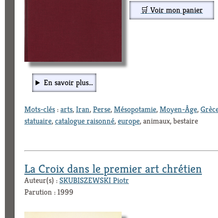
🛒 Voir mon panier
En savoir plus...
Mots-clés
:
arts
,
Iran
,
Perse
,
Mésopotamie
,
Moyen-Âge
,
Grèc
statuaire
,
catalogue raisonné
,
europe
, animaux, bestaire
La Croix dans le premier art chrétien
Auteur(s) :
SKUBISZEWSKI Piotr
Parution : 1999