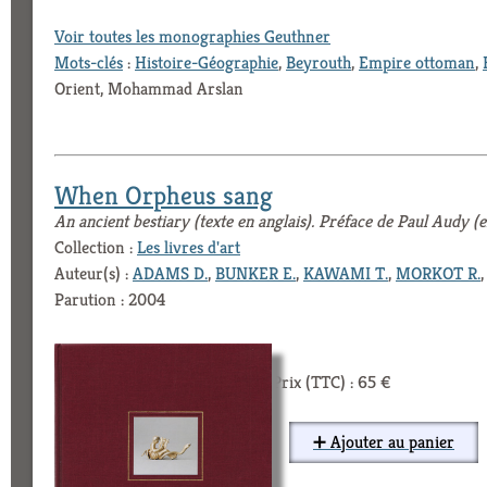
Voir toutes les monographies Geuthner
Mots-clés
:
Histoire-Géographie
,
Beyrouth
,
Empire ottoman
,
Orient, Mohammad Arslan
When Orpheus sang
An ancient bestiary (texte en anglais). Préface de Paul Audy (e
Collection :
Les livres d'art
Auteur(s) :
ADAMS D.
,
BUNKER E.
,
KAWAMI T.
,
MORKOT R.
Parution : 2004
Prix (TTC) : 65 €
➕ Ajouter au panier