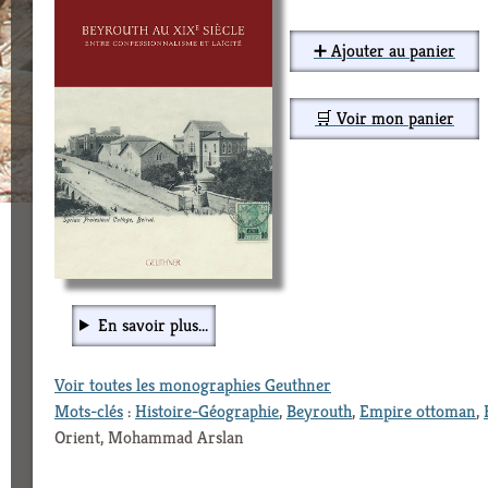
➕ Ajouter au panier
🛒 Voir mon panier
En savoir plus...
Voir toutes les monographies Geuthner
Mots-clés
:
Histoire-Géographie
,
Beyrouth
,
Empire ottoman
,
Orient, Mohammad Arslan