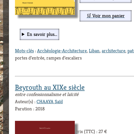
🛒 Voir mon panier
En savoir plus...
Mots-clés
:
Archéologie-Architecture
,
Liban
,
architecture
,
pat
portes d’entrée, rampes d’escaliers
Beyrouth au XIXe siècle
entre confessionnalisme et laïcité
Auteur(s) :
CHAAYA Saïd
Parution : 2018
Prix (TTC) : 27 €