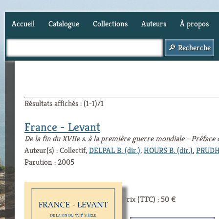
Accueil
Catalogue
Collections
Auteurs
À propos
Panier (
0
)
Résultats affichés : (1-1)/1
France - Levant
De la fin du XVIIe s. à la première guerre mondiale - Préface
Auteur(s) : Collectif,
DELPAL B. (dir.)
,
HOURS B. (dir.)
,
PRUDHO
Parution : 2005
Prix (TTC) : 50 €