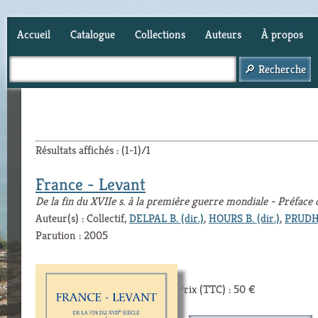
Accueil
Catalogue
Collections
Auteurs
À propos
Panier (
0
)
Résultats affichés : (1-1)/1
France - Levant
De la fin du XVIIe s. à la première guerre mondiale - Préface
Auteur(s) : Collectif,
DELPAL B. (dir.)
,
HOURS B. (dir.)
,
PRUDHO
Parution : 2005
Prix (TTC) : 50 €