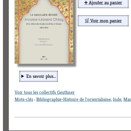
➕ Ajouter au panier
🛒 Voir mon panier
En savoir plus...
Voir tous les collectifs Geuthner
Mots-clés
:
Bibliographie-Histoire de l'orientalisme
,
Inde
,
Man