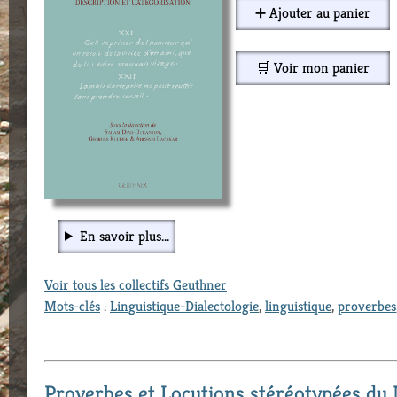
➕ Ajouter au panier
🛒 Voir mon panier
En savoir plus...
Voir tous les collectifs Geuthner
Mots-clés
:
Linguistique-Dialectologie
,
linguistique
,
proverbes
Proverbes et Locutions stéréotypées du