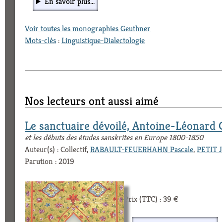
En savoir plus...
Voir toutes les monographies Geuthner
Mots-clés
:
Linguistique-Dialectologie
Nos lecteurs ont aussi aimé
Le sanctuaire dévoilé, Antoine-Léonard
et les débuts des études sanskrites en Europe 1800-1850
Auteur(s) : Collectif,
RABAULT-FEUERHAHN Pascale
,
PETIT 
Parution : 2019
Prix (TTC) : 39 €