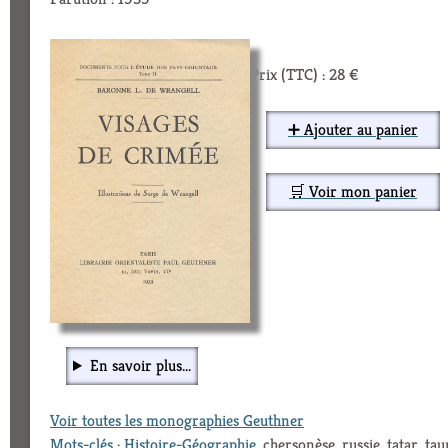
Prix (TTC) : 28 €
➕ Ajouter au panier
🛒 Voir mon panier
En savoir plus...
Voir toutes les monographies Geuthner
Mots-clés
:
Histoire-Géographie
, chersonèse, russie, tatar, tau