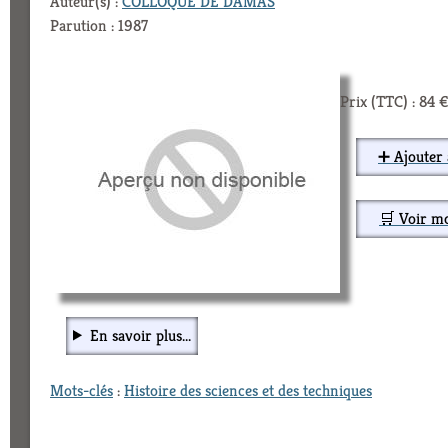
Auteur(s) :
COLLOQUE DE DAMAS
Parution : 1987
Prix (TTC) : 84 
➕ Ajouter 
🛒 Voir m
En savoir plus...
Mots-clés
:
Histoire des sciences et des techniques