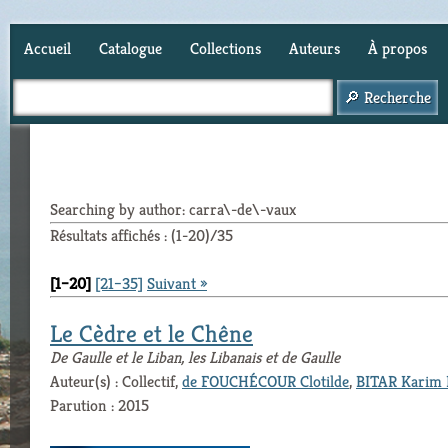
Accueil
Catalogue
Collections
Auteurs
À propos
Panier (
0
)
Searching by author: carra\-de\-vaux
Résultats affichés : (1-20)/35
[1–20]
[21–35]
Suivant »
Le Cèdre et le Chêne
De Gaulle et le Liban, les Libanais et de Gaulle
Auteur(s) : Collectif,
de FOUCHÉCOUR Clotilde
,
BITAR Karim 
Parution : 2015