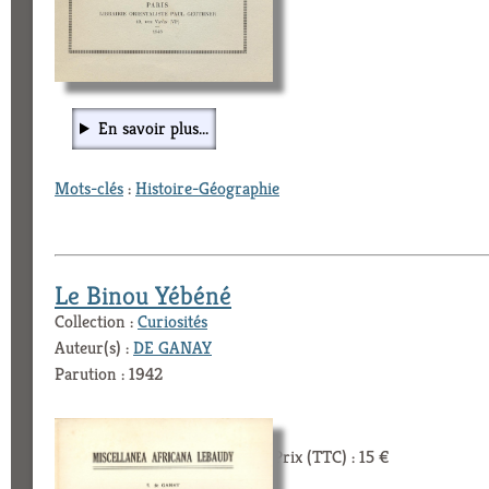
En savoir plus...
Mots-clés
:
Histoire-Géographie
Le Binou Yébéné
Collection :
Curiosités
Auteur(s) :
DE GANAY
Parution : 1942
Prix (TTC) : 15 €