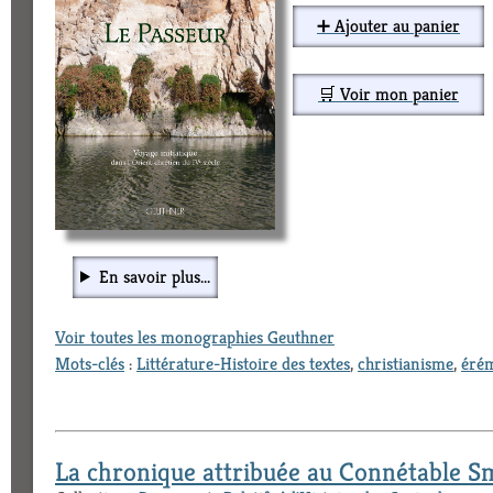
➕ Ajouter au panier
🛒 Voir mon panier
En savoir plus...
Voir toutes les monographies Geuthner
Mots-clés
:
Littérature-Histoire des textes
,
christianisme
,
éré
La chronique attribuée au Connétable S