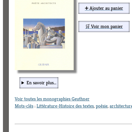
➕ Ajouter au panier
🛒 Voir mon panier
En savoir plus...
Voir toutes les monographies Geuthner
Mots-clés
:
Littérature-Histoire des textes
,
poésie
,
architectur