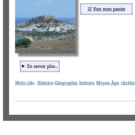
🛒 Voir mon panier
En savoir plus...
Mots-clés
:
Histoire-Géographie
,
histoire
,
Moyen Âge
,
chréti