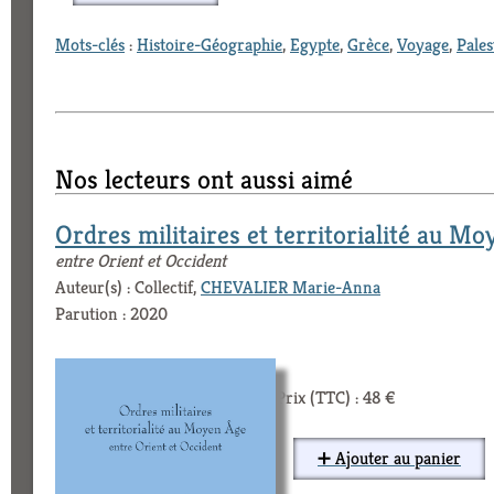
Mots-clés
:
Histoire-Géographie
,
Egypte
,
Grèce
,
Voyage
,
Pales
Nos lecteurs ont aussi aimé
Ordres militaires et territorialité au M
entre Orient et Occident
Auteur(s) : Collectif,
CHEVALIER Marie-Anna
Parution : 2020
Prix (TTC) : 48 €
➕ Ajouter au panier