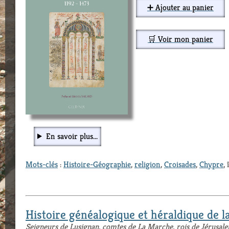
➕ Ajouter au panier
🛒 Voir mon panier
En savoir plus...
Mots-clés
:
Histoire-Géographie
,
religion
,
Croisades
,
Chypre
,
Histoire généalogique et héraldique de 
Seigneurs de Lusignan, comtes de La Marche, rois de Jérusal