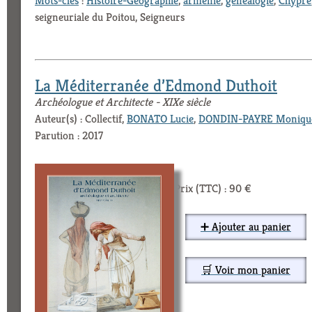
Mots-clés
:
Histoire-Géographie
,
arménie
,
généalogie
,
Chypre
seigneuriale du Poitou, Seigneurs
La Méditerranée d’Edmond Duthoit
Archéologue et Architecte - XIXe siècle
Auteur(s) : Collectif,
BONATO Lucie
,
DONDIN-PAYRE Moniqu
Parution : 2017
Prix (TTC) : 90 €
➕ Ajouter au panier
🛒 Voir mon panier