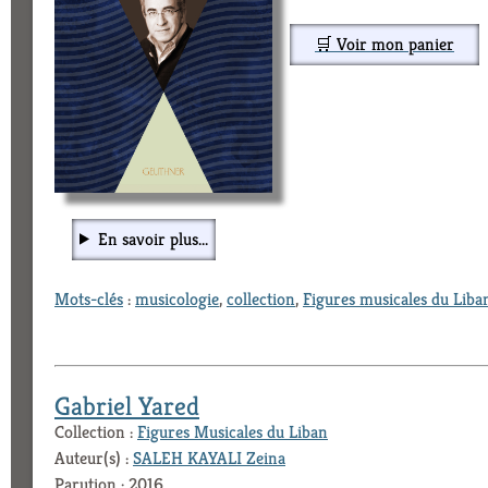
🛒 Voir mon panier
En savoir plus...
Mots-clés
:
musicologie
,
collection
,
Figures musicales du Liba
Gabriel Yared
Collection :
Figures Musicales du Liban
Auteur(s) :
SALEH KAYALI Zeina
Parution : 2016