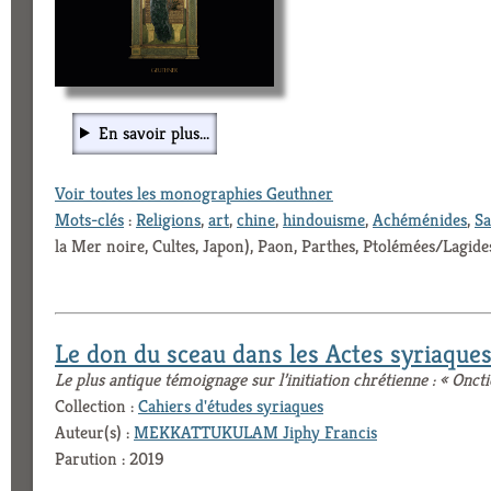
En savoir plus...
Voir toutes les monographies Geuthner
Mots-clés
:
Religions
,
art
,
chine
,
hindouisme
,
Achéménides
,
Sa
la Mer noire, Cultes, Japon), Paon, Parthes, Ptolémées/Lagide
Le don du sceau dans les Actes syriaque
Le plus antique témoignage sur l’initiation chrétienne : « Onc
Collection :
Cahiers d'études syriaques
Auteur(s) :
MEKKATTUKULAM Jiphy Francis
Parution : 2019