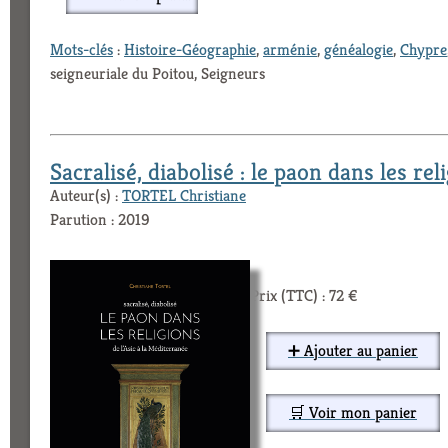
Mots-clés
:
Histoire-Géographie
,
arménie
,
généalogie
,
Chypre
seigneuriale du Poitou, Seigneurs
Sacralisé, diabolisé : le paon dans les re
Auteur(s) :
TORTEL Christiane
Parution : 2019
Prix (TTC) : 72 €
➕ Ajouter au panier
🛒 Voir mon panier