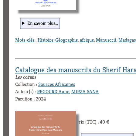
En savoir plus...
Mots-clés
:
Histoire-Géographie
,
afrique
,
Manuscrit
,
Madagas
Catalogue des manuscrits du Sherif Ha
Les corans
Collection :
Sources Africaines
Auteur(s) :
REGOURD Anne
,
MIRZA SANA
Parution : 2024
Prix (TTC) : 40 €