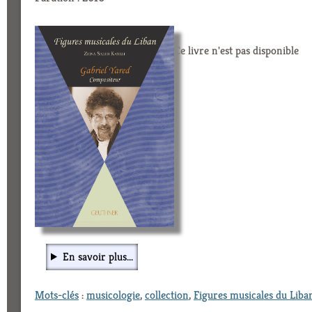
Ce livre n'est pas disponible
En savoir plus...
Mots-clés
:
musicologie
,
collection
,
Figures musicales du Liba