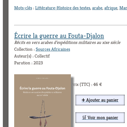
Mots-clés
:
Littérature-Histoire des textes
,
arabe
,
afrique
,
Man
Écrire la guerre au Fouta-Djalon
Récits en vers arabes d’expéditions militaires au xixe siècle
Collection :
Sources Africaines
Auteur(s) : Collectif
Parution : 2023
Prix (TTC) : 46 €
➕ Ajouter au panier
🛒 Voir mon panier