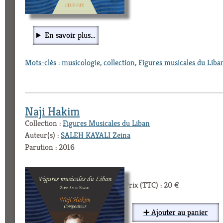
En savoir plus...
Mots-clés
:
musicologie
,
collection
,
Figures musicales du Liba
Naji Hakim
Collection :
Figures Musicales du Liban
Auteur(s) :
SALEH KAYALI Zeina
Parution : 2016
Prix (TTC) : 20 €
➕ Ajouter au panier