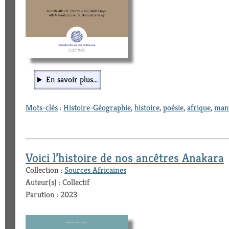
En savoir plus...
Mots-clés
:
Histoire-Géographie
,
histoire
,
poésie
,
afrique
,
manu
Voici l’histoire de nos ancêtres Anakara
Collection :
Sources Africaines
Auteur(s) : Collectif
Parution : 2023