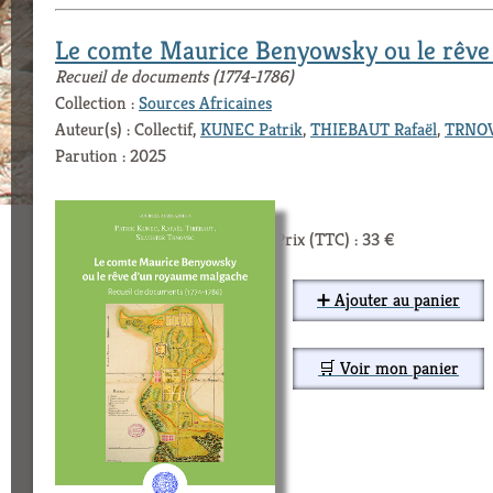
Le comte Maurice Benyowsky ou le rêve
Recueil de documents (1774-1786)
Collection :
Sources Africaines
Auteur(s) : Collectif,
KUNEC Patrik
,
THIEBAUT Rafaël
,
TRNOV
Parution : 2025
Prix (TTC) : 33 €
➕ Ajouter au panier
🛒 Voir mon panier