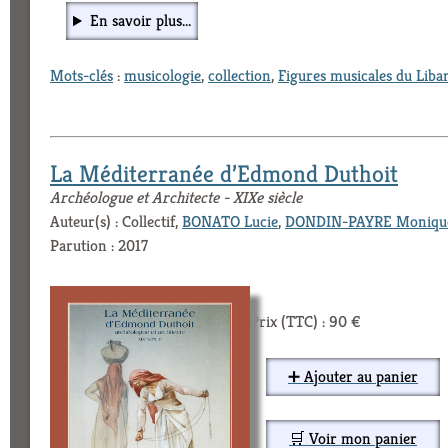
En savoir plus...
Mots-clés
:
musicologie
,
collection
,
Figures musicales du Liba
La Méditerranée d’Edmond Duthoit
Archéologue et Architecte - XIXe siècle
Auteur(s) : Collectif,
BONATO Lucie
,
DONDIN-PAYRE Moniqu
Parution : 2017
Prix (TTC) : 90 €
➕ Ajouter au panier
🛒 Voir mon panier