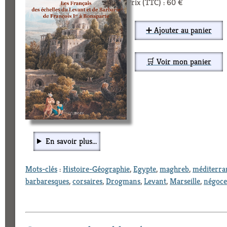
Prix (TTC) : 60 €
➕ Ajouter au panier
🛒 Voir mon panier
En savoir plus...
Mots-clés
:
Histoire-Géographie
,
Egypte
,
maghreb
,
méditerra
barbaresques
,
corsaires
,
Drogmans
,
Levant
,
Marseille
,
négoce