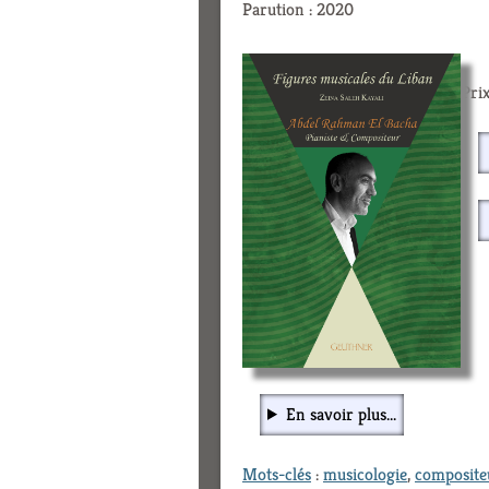
Parution : 2020
Prix
En savoir plus...
Mots-clés
:
musicologie
,
composite