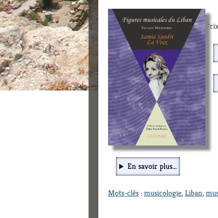
Prix
En savoir plus...
Mots-clés
:
musicologie
,
Liban
,
mus