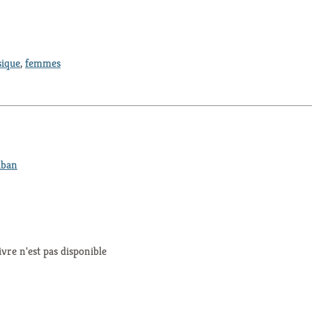
ique
,
femmes
iban
ivre n'est pas disponible