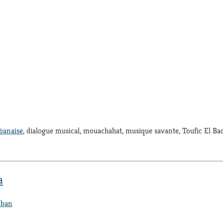
banaise
, dialogue musical, mouachahat, musique savante, Toufic El Ba
a
iban