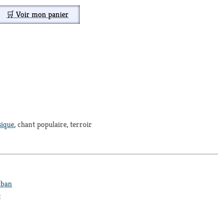
🛒 Voir mon panier
ique
, chant populaire, terroir
iban
e