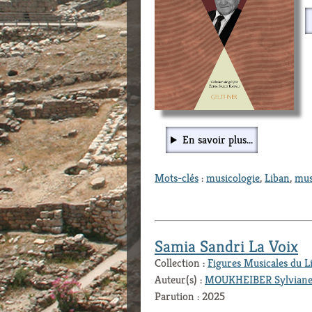
En savoir plus...
Mots-clés
:
musicologie
,
Liban
,
mus
Samia Sandri La Voix
Collection :
Figures Musicales du L
Auteur(s) :
MOUKHEIBER Sylvian
Parution : 2025