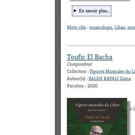
En savoir plus...
Mots-clés
:
musicologie
,
Liban
,
mus
Toufic El Bacha
Compositeur
Collection :
Figures Musicales du L
Auteur(s) :
SALEH KAYALI Zeina
Parution : 2020
Ce l