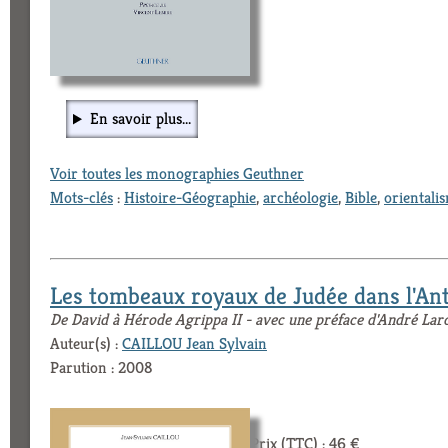
En savoir plus...
Voir toutes les monographies Geuthner
Mots-clés
:
Histoire-Géographie
,
archéologie
,
Bible
,
orientali
Les tombeaux royaux de Judée dans l'Ant
De David à Hérode Agrippa II - avec une préface d'André Lar
Auteur(s) :
CAILLOU Jean Sylvain
Parution : 2008
Prix (TTC) : 46 €