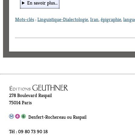
En savoir plus...
Mots-clés
:
Linguistique-Dialectologie
,
Iran
,
épigraphie
,
langu
278 Boulevard Raspail
75014 Paris
Denfert-Rochereau ou Raspail
Tél : 09 80 73 90 18