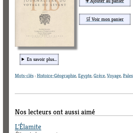
➕ Ajouter au panier
🛒 Voir mon panier
En savoir plus...
Mots-clés
:
Histoire-Géographie
,
Egypte
,
Grèce
,
Voyage
,
Pales
Nos lecteurs ont aussi aimé
L'Élamite