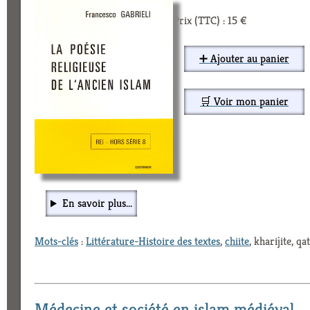
Prix (TTC) : 15 €
➕ Ajouter au panier
🛒 Voir mon panier
En savoir plus...
Mots-clés
:
Littérature-Histoire des textes
,
chiite
, kharijite, qa
Médecine et société en islam médiéval