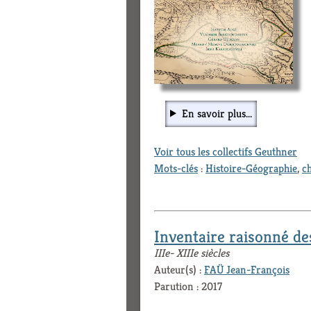
En savoir plus...
Voir tous les collectifs Geuthner
Mots-clés
:
Histoire-Géographie
,
c
Inventaire raisonné des
IIIe- XIIIe siècles
Auteur(s) :
FAÜ Jean-François
Parution : 2017