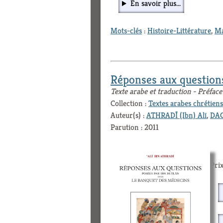
En savoir plus...
Mots-clés
:
Histoire-Littérature
,
Ma
Réponses aux question
Texte arabe et traduction - Préfa
Collection :
Textes arabes chrétiens
Auteur(s) :
ATHRADĪ (Ibn) Alī
,
DAG
Parution : 2011
Prix