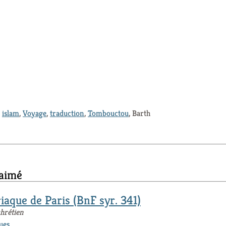
,
islam
,
Voyage
,
traduction
,
Tombouctou
, Barth
 aimé
riaque de Paris (BnF syr. 341)
chrétien
ues