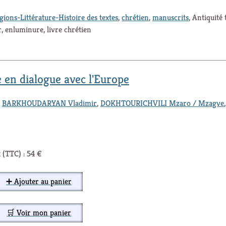
igions-Littérature-Histoire des textes
,
chrétien
,
manuscrits
, Antiquité 
r, enluminure, livre chrétien
e en dialogue avec l'Europe
,
BARKHOUDARYAN Vladimir
,
DOKHTOURICHVILI Mzaro / Mzagve
 (TTC) : 54 €
➕ Ajouter au panier
🛒 Voir mon panier