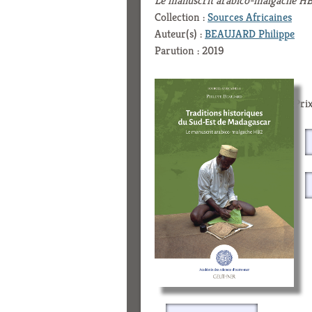
Le manuscrit arabico-malgache H
Collection :
Sources Africaines
Auteur(s) :
BEAUJARD Philippe
Parution : 2019
Prix