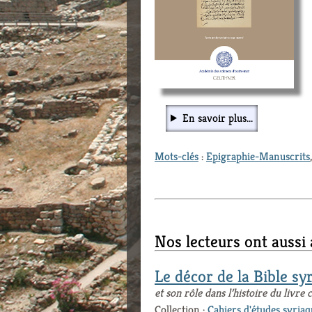
En savoir plus...
Mots-clés
:
Epigraphie-Manuscrits
Nos lecteurs ont aussi
Le décor de la Bible sy
et son rôle dans l’histoire du livre 
Collection :
Cahiers d'études syriaq