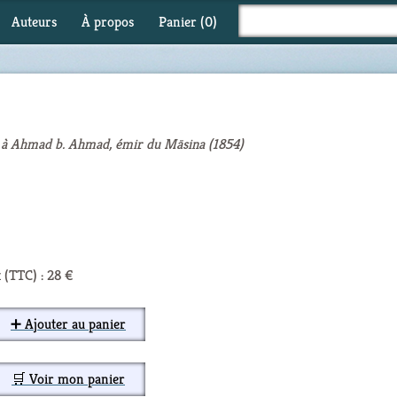
Auteurs
À propos
Panier (
0
)
ī à Ahmad b. Ahmad, émir du Māsina (1854)
 (TTC) : 28 €
➕ Ajouter au panier
🛒 Voir mon panier