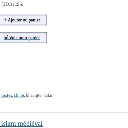
 (TTC) : 15 €
➕ Ajouter au panier
🛒 Voir mon panier
 textes
,
chiite
, kharijite, qatar
 islam médiéval