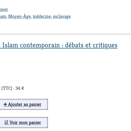
thner
slam
,
Moyen-Âge
,
médecine
,
esclavage
 Islam contemporain : débats et critiques
 (TTC) : 34 €
➕ Ajouter au panier
🛒 Voir mon panier