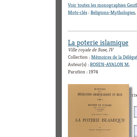
Voir toutes les monographies Geu
Mots-clés
:
Religions-Mythologies
,
La poterie islamique
Ville royale de Suse, IV
Collection :
Mémoires de la Déléga
Auteur(s) :
ROSEN-AYALON M.
Parution : 1974
Prix