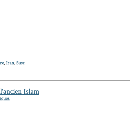
ure
,
Iran
,
Suse
 l'ancien Islam
iques