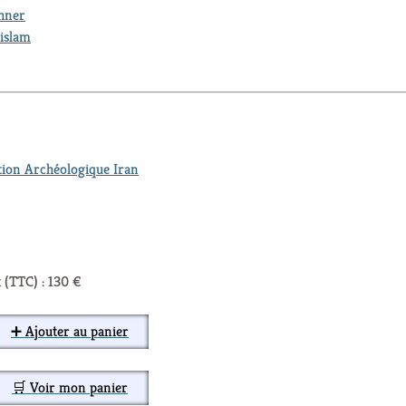
thner
islam
tion Archéologique Iran
 (TTC) : 130 €
➕ Ajouter au panier
🛒 Voir mon panier