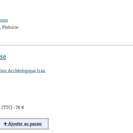
thner
e, Phénicie
use
tion Archéologique Iran
 (TTC) : 78 €
➕ Ajouter au panier