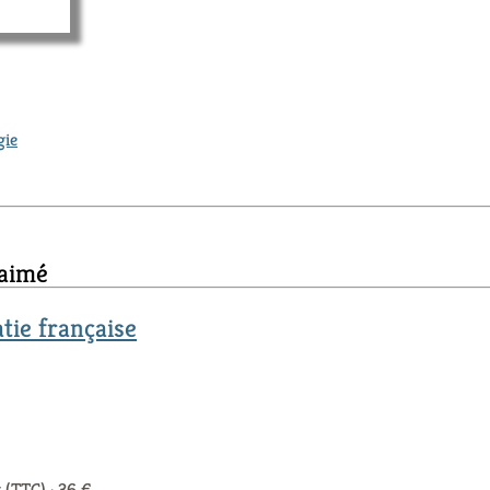
gie
 aimé
atie française
 (TTC) : 36 €