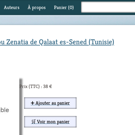
Auteurs
À propos
Panier (
0
)
ou Zenatia de Qalaat es-Sened (Tunisie)
Prix (TTC) : 38 €
➕ Ajouter au panier
🛒 Voir mon panier