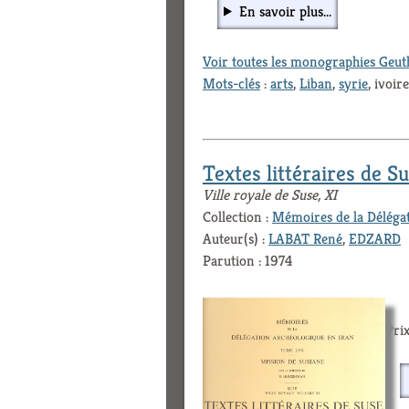
En savoir plus...
Voir toutes les monographies Geu
Mots-clés
:
arts
,
Liban
,
syrie
, ivoir
Textes littéraires de S
Ville royale de Suse, XI
Collection :
Mémoires de la Déléga
Auteur(s) :
LABAT René
,
EDZARD
Parution : 1974
Prix