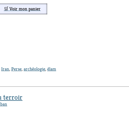
🛒 Voir mon panier
,
Iran
,
Perse
,
archéologie
,
élam
 terroir
iban