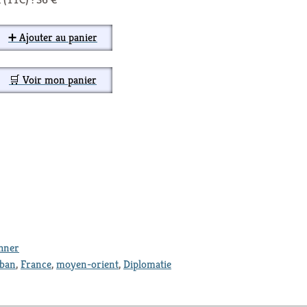
➕ Ajouter au panier
🛒 Voir mon panier
thner
iban
,
France
,
moyen-orient
,
Diplomatie