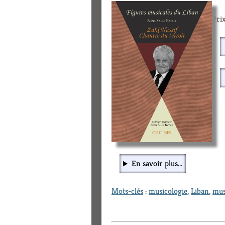
Prix
En savoir plus...
Mots-clés
:
musicologie
,
Liban
,
mus