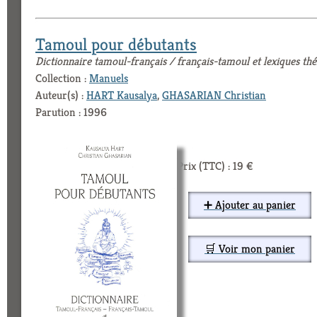
Tamoul pour débutants
Dictionnaire tamoul-français / français-tamoul et lexiques th
Collection :
Manuels
Auteur(s) :
HART Kausalya
,
GHASARIAN Christian
Parution : 1996
Prix (TTC) : 19 €
➕ Ajouter au panier
🛒 Voir mon panier