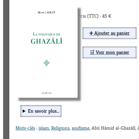
Prix (TTC) : 45 €
➕ Ajouter au panier
🛒 Voir mon panier
En savoir plus...
Mots-clés
:
islam
,
Religions
,
soufisme
, Abû Hâmid al-Ghazâlî, A