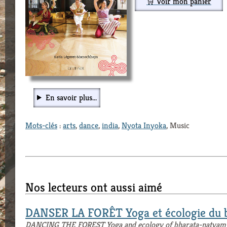
🛒 Voir mon panier
En savoir plus...
Mots-clés
:
arts
,
dance
,
india
,
Nyota Inyoka
, Music
Nos lecteurs ont aussi aimé
DANSER LA FORÊT Yoga et écologie du 
DANCING THE FOREST Yoga and ecology of bharata-natyam