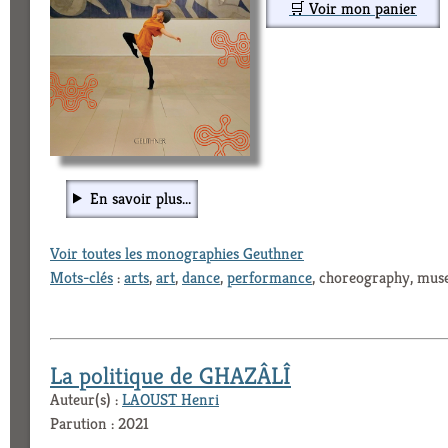
🛒 Voir mon panier
En savoir plus...
Voir toutes les monographies Geuthner
Mots-clés
:
arts
,
art
,
dance
,
performance
, choreography, mu
La politique de GHAZÂLÎ
Auteur(s) :
LAOUST Henri
Parution : 2021