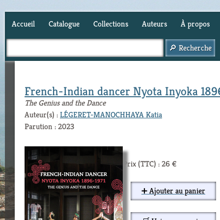
Accueil
Catalogue
Collections
Auteurs
À propos
Panier (
0
)
French-Indian dancer Nyota Inyoka 189
The Genius and the Dance
Auteur(s) :
LÉGERET-MANOCHHAYA Katia
Parution : 2023
Prix (TTC) : 26 €
➕ Ajouter au panier