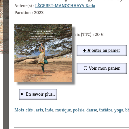
Auteur(s) :
LÉGERET-MANOCHHAYA Katia
Parution : 2023
Prix (TTC) : 20 €
➕ Ajouter au panier
🛒 Voir mon panier
En savoir plus...
Mots-clés
:
arts
,
Inde
,
musique
,
poésie
,
danse
,
théâtre
,
yoga
,
b