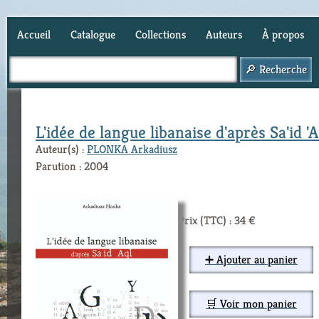
Accueil
Catalogue
Collections
Auteurs
À propos
Panier (
0
)
L'idée de langue libanaise d'après Sa'id 'A
Auteur(s) :
PLONKA Arkadiusz
Parution : 2004
Prix (TTC) : 34 €
➕ Ajouter au panier
🛒 Voir mon panier