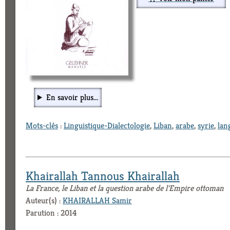
En savoir plus...
Mots-clés
:
Linguistique-Dialectologie
,
Liban
,
arabe
,
syrie
,
lan
Khairallah Tannous Khairallah
La France, le Liban et la question arabe de l'Empire ottoman
Auteur(s) :
KHAIRALLAH Samir
Parution : 2014