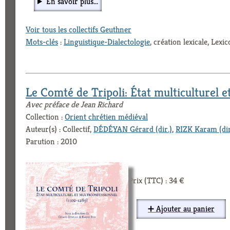
En savoir plus...
Voir tous les collectifs Geuthner
Mots-clés
:
Linguistique-Dialectologie
, création lexicale, Lexic
Le Comté de Tripoli: État multiculturel e
Avec préface de Jean Richard
Collection :
Orient chrétien médiéval
Auteur(s) : Collectif,
DÉDÉYAN Gérard (dir.)
,
RIZK Karam (dir
Parution : 2010
Prix (TTC) : 34 €
➕ Ajouter au panier