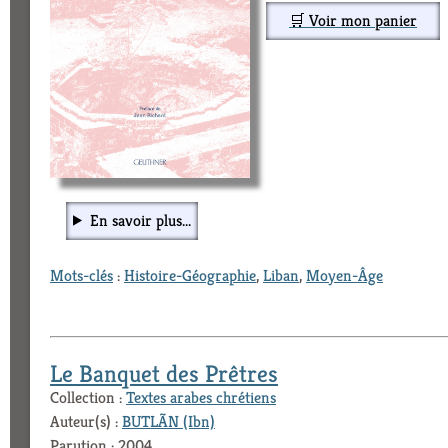
🛒 Voir mon panier
En savoir plus...
Mots-clés
:
Histoire-Géographie
,
Liban
,
Moyen-Âge
Le Banquet des Prêtres
Collection :
Textes arabes chrétiens
Auteur(s) :
BUTLÃN (Ibn)
Parution : 2004