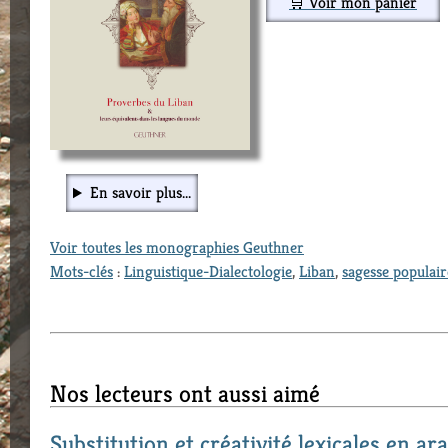
🛒 Voir mon panier
En savoir plus...
Voir toutes les monographies Geuthner
Mots-clés
:
Linguistique-Dialectologie
,
Liban
,
sagesse populair
Nos lecteurs ont aussi aimé
Substitution et créativité lexicales en ar