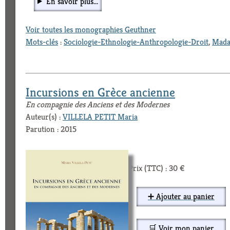
En savoir plus...
Voir toutes les monographies Geuthner
Mots-clés
:
Sociologie-Ethnologie-Anthropologie-Droit
,
Mada
Incursions en Grèce ancienne
En compagnie des Anciens et des Modernes
Auteur(s) :
VILLELA PETIT Maria
Parution : 2015
Prix (TTC) : 30 €
➕ Ajouter au panier
🛒 Voir mon panier