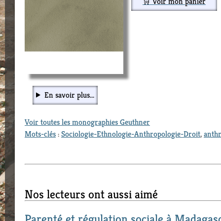
🛒 Voir mon panier
En savoir plus...
Voir toutes les monographies Geuthner
Mots-clés
:
Sociologie-Ethnologie-Anthropologie-Droit
,
anthr
Nos lecteurs ont aussi aimé
Parenté et régulation sociale à Madagas