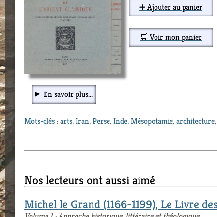
➕ Ajouter au panier
🛒 Voir mon panier
En savoir plus...
Mots-clés
:
arts
,
Iran
,
Perse
,
Inde
,
Mésopotamie
,
architecture
Nos lecteurs ont aussi aimé
Michel le Grand (1166-1199), Le Livre des
Volume 1 : Approche historique, littéraire et théologique