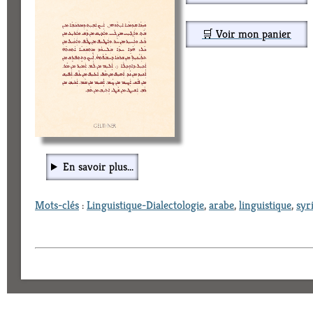
🛒 Voir mon panier
En savoir plus...
Mots-clés
:
Linguistique-Dialectologie
,
arabe
,
linguistique
,
syr