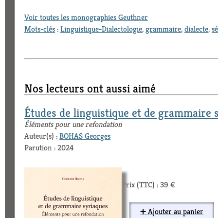
Voir toutes les monographies Geuthner
Mots-clés
:
Linguistique-Dialectologie
,
grammaire
,
dialecte
,
s
Nos lecteurs ont aussi aimé
Études de linguistique et de grammaire 
Éléments pour une refondation
Auteur(s) :
BOHAS Georges
Parution : 2024
Prix (TTC) : 39 €
➕ Ajouter au panier