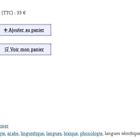
 (TTC) : 33 €
➕ Ajouter au panier
🛒 Voir mon panier
thner
gie
,
arabe
,
linguistique
,
langues
,
lexique
,
phonologie
, langues sémitiqu