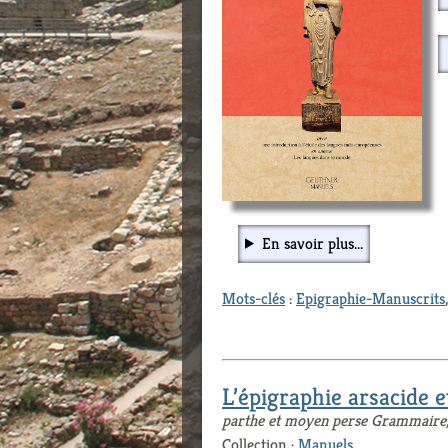
En savoir plus...
Mots-clés
:
Epigraphie-Manuscrits
L’épigraphie arsacide e
parthe et moyen perse Grammaire, t
Collection :
Manuels