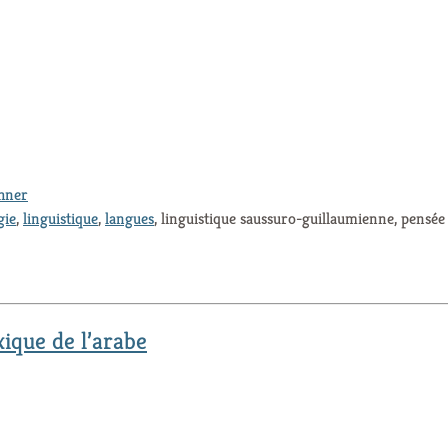
thner
gie
,
linguistique
,
langues
, linguistique saussuro-guillaumienne, pensé
ique de l’arabe