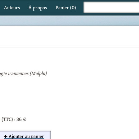
Auteurs
À propos
Panier (
0
)
ogie iraniennes [Malphi]
 (TTC) : 36 €
➕ Ajouter au panier