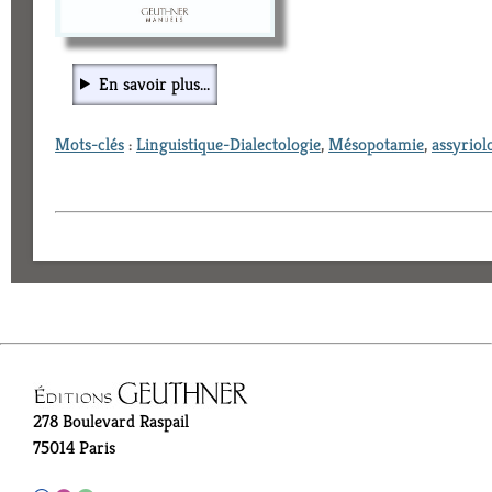
En savoir plus...
Mots-clés
:
Linguistique-Dialectologie
,
Mésopotamie
,
assyriol
278 Boulevard Raspail
75014 Paris