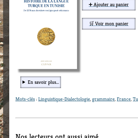
➕ Ajouter au panier
🛒 Voir mon panier
En savoir plus...
Mots-clés
:
Linguistique-Dialectologie
,
grammaire
,
France
,
Tu
Nos lecteurs ont aussi aimé