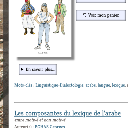
🛒 Voir mon panier
En savoir plus...
Mots-clés
:
Linguistique-Dialectologie
,
arabe
,
langue
,
lexique
,
Les composantes du lexique de l’arabe
entre motivé et non-motivé
Auteur(s) :
BOHAS Georges