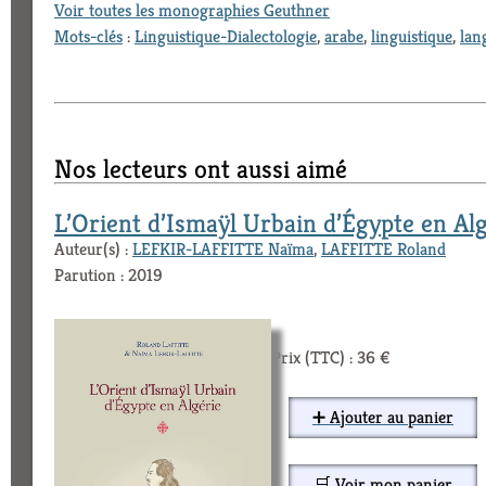
Voir toutes les monographies Geuthner
Mots-clés
:
Linguistique-Dialectologie
,
arabe
,
linguistique
,
lan
Nos lecteurs ont aussi aimé
L’Orient d’Ismaÿl Urbain d’Égypte en Alg
Auteur(s) :
LEFKIR-LAFFITTE Naïma
,
LAFFITTE Roland
Parution : 2019
Prix (TTC) : 36 €
➕ Ajouter au panier
🛒 Voir mon panier