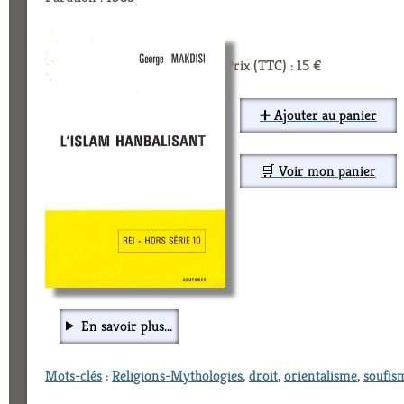
Prix (TTC) : 15 €
➕ Ajouter au panier
🛒 Voir mon panier
En savoir plus...
Mots-clés
:
Religions-Mythologies
,
droit
,
orientalisme
,
soufis