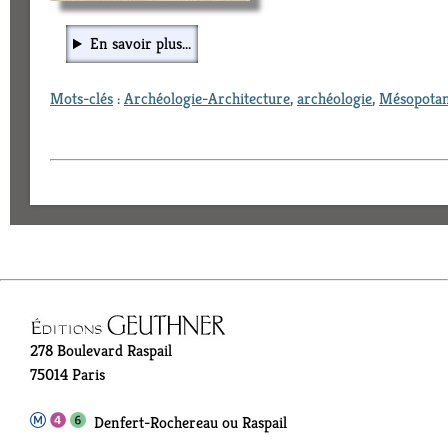
En savoir plus...
Mots-clés
:
Archéologie-Architecture
,
archéologie
,
Mésopota
278 Boulevard Raspail
75014 Paris
Denfert-Rochereau ou Raspail