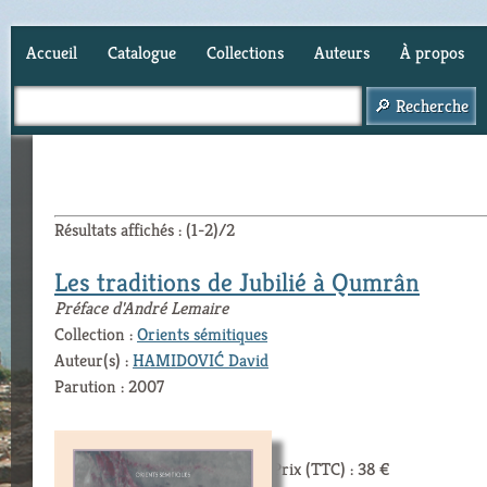
Accueil
Catalogue
Collections
Auteurs
À propos
Panier (
0
)
Résultats affichés : (1-2)/2
Les traditions de Jubilié à Qumrân
Préface d'André Lemaire
Collection :
Orients sémitiques
Auteur(s) :
HAMIDOVIĆ David
Parution : 2007
Prix (TTC) : 38 €