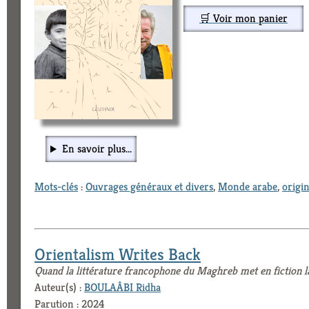
🛒 Voir mon panier
En savoir plus...
Mots-clés
:
Ouvrages généraux et divers
,
Monde arabe
,
origi
Orientalism Writes Back
Quand la littérature francophone du Maghreb met en fiction l
Auteur(s) :
BOULAÂBI Ridha
Parution : 2024