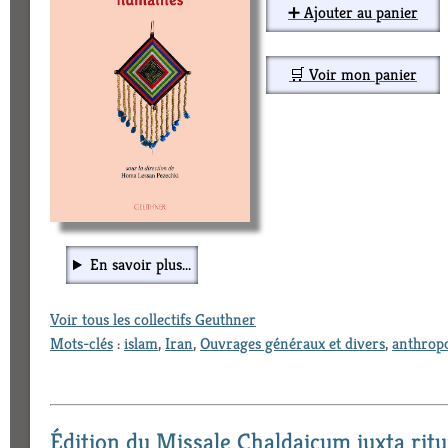
➕ Ajouter au panier
🛒 Voir mon panier
En savoir plus...
Voir tous les collectifs Geuthner
Mots-clés
:
islam
,
Iran
,
Ouvrages généraux et divers
,
anthropo
Édition du Missale Chaldaicum iuxta ri