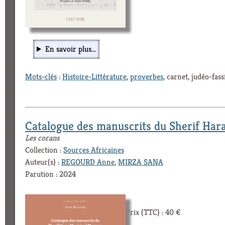
En savoir plus...
Mots-clés
:
Histoire-Littérature
,
proverbes
, carnet, judéo-fas
Catalogue des manuscrits du Sherif Ha
Les corans
Collection :
Sources Africaines
Auteur(s) :
REGOURD Anne
,
MIRZA SANA
Parution : 2024
Prix (TTC) : 40 €