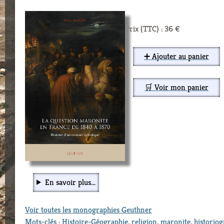
Prix (TTC) : 36 €
➕ Ajouter au panier
🛒 Voir mon panier
En savoir plus...
Voir toutes les monographies Geuthner
Mots-clés
:
Histoire-Géographie
,
religion
,
maronite
,
historiog