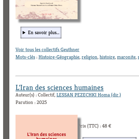
En savoir plus...
Voir tous les collectifs Geuthner
Mots-clés
:
Histoire-Géographie
,
religion
,
histoire
,
maronite
,
L'Iran des sciences humaines
Auteur(s) : Collectif,
LESSAN PEZECHKI Homa (dir.)
Parution : 2025
Prix (TTC) : 48 €