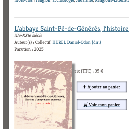
Mots-clés
:
religion
,
archéologie
,
Judaïsme
,
Religions-Littérat
L’abbaye Saint-Pé-de-Générès, l’histoir
XIe-XXIe siècle
Auteur(s) : Collectif,
HUREL Daniel-Odon (dir.)
Parution : 2025
Prix (TTC) : 35 €
➕ Ajouter au panier
🛒 Voir mon panier