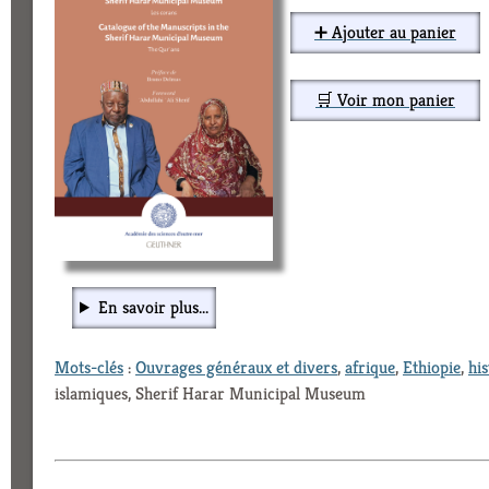
➕ Ajouter au panier
🛒 Voir mon panier
En savoir plus...
Mots-clés
:
Ouvrages généraux et divers
,
afrique
,
Ethiopie
,
his
islamiques, Sherif Harar Municipal Museum