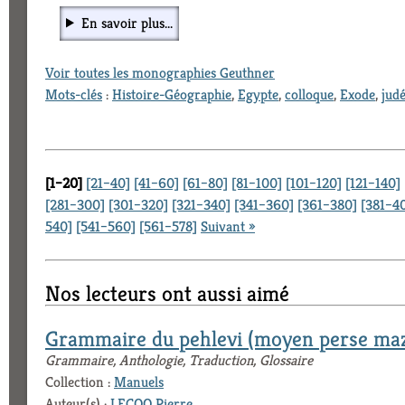
En savoir plus...
Voir toutes les monographies Geuthner
Mots-clés
:
Histoire-Géographie
,
Egypte
,
colloque
,
Exode
,
jud
[1–20]
[21–40]
[41–60]
[61–80]
[81–100]
[101–120]
[121–140]
[281–300]
[301–320]
[321–340]
[341–360]
[361–380]
[381–4
540]
[541–560]
[561–578]
Suivant »
Nos lecteurs ont aussi aimé
Grammaire du pehlevi (moyen perse ma
Grammaire, Anthologie, Traduction, Glossaire
Collection :
Manuels
Auteur(s) :
LECOQ Pierre