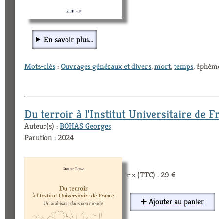
En savoir plus...
Mots-clés
:
Ouvrages généraux et divers
,
mort
,
temps
, éphémè
Du terroir à l’Institut Universitaire de
Auteur(s) :
BOHAS Georges
Parution : 2024
Prix (TTC) : 29 €
➕ Ajouter au panier