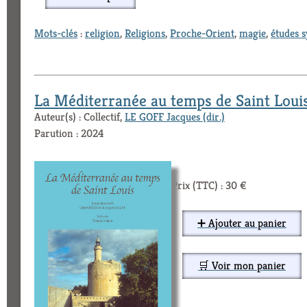
Mots-clés
:
religion
,
Religions
,
Proche-Orient
,
magie
,
études s
La Méditerranée au temps de Saint Loui
Auteur(s) : Collectif,
LE GOFF Jacques (dir.)
Parution : 2024
Prix (TTC) : 30 €
➕ Ajouter au panier
🛒 Voir mon panier