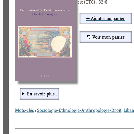
Prix (TTC) : 32 €
➕ Ajouter au panier
🛒 Voir mon panier
En savoir plus...
Mots-clés
:
Sociologie-Ethnologie-Anthropologie-Droit
,
Liba