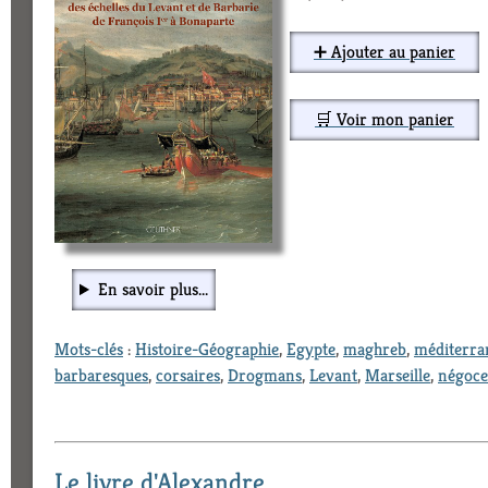
➕ Ajouter au panier
🛒 Voir mon panier
En savoir plus...
Mots-clés
:
Histoire-Géographie
,
Egypte
,
maghreb
,
méditerra
barbaresques
,
corsaires
,
Drogmans
,
Levant
,
Marseille
,
négoce
Le livre d'Alexandre