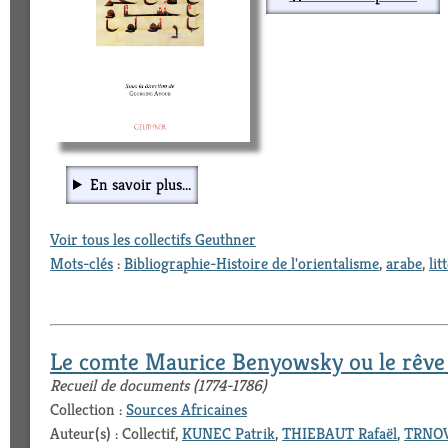
En savoir plus...
Voir tous les collectifs Geuthner
Mots-clés
:
Bibliographie-Histoire de l'orientalisme
,
arabe
,
lit
Le comte Maurice Benyowsky ou le rêve
Recueil de documents (1774-1786)
Collection :
Sources Africaines
Auteur(s) : Collectif,
KUNEC Patrik
,
THIEBAUT Rafaël
,
TRNOV