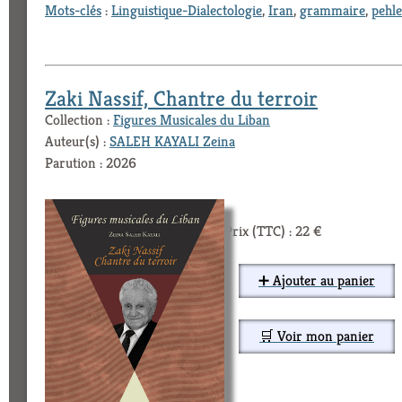
Mots-clés
:
Linguistique-Dialectologie
,
Iran
,
grammaire
,
pehle
Zaki Nassif, Chantre du terroir
Collection :
Figures Musicales du Liban
Auteur(s) :
SALEH KAYALI Zeina
Parution : 2026
Prix (TTC) : 22 €
➕ Ajouter au panier
🛒 Voir mon panier