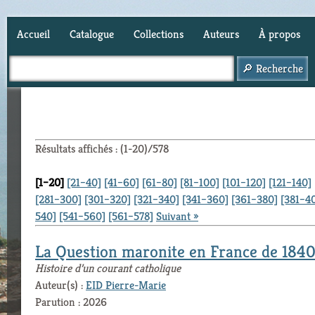
Accueil
Catalogue
Collections
Auteurs
À propos
Panier (
0
)
Résultats affichés : (1-20)/578
[1–20]
[21–40]
[41–60]
[61–80]
[81–100]
[101–120]
[121–140]
[281–300]
[301–320]
[321–340]
[341–360]
[361–380]
[381–4
540]
[541–560]
[561–578]
Suivant »
La Question maronite en France de 1840
Histoire d’un courant catholique
Auteur(s) :
EID Pierre-Marie
Parution : 2026