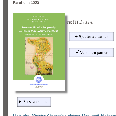
Parution : 2025
Prix (TTC) : 33 €
➕ Ajouter au panier
🛒 Voir mon panier
En savoir plus...
Mots-clés
:
Histoire-Géographie
,
afrique
,
Manuscrit
,
Madagas