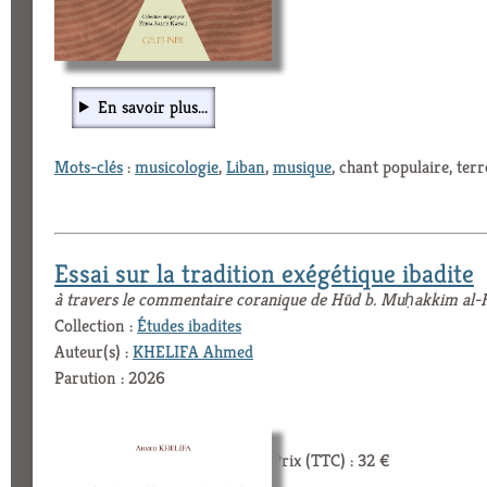
En savoir plus...
Mots-clés
:
musicologie
,
Liban
,
musique
, chant populaire, terr
Essai sur la tradition exégétique ibadite
à travers le commentaire coranique de Hūd b. Muḥakkim al-Ha
Collection :
Études ibadites
Auteur(s) :
KHELIFA Ahmed
Parution : 2026
Prix (TTC) : 32 €