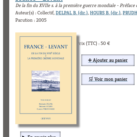
De la fin du XVIIe s. à la première guerre mondiale - Préface
Auteur(s) : Collectif,
DELPAL B. (dir.)
,
HOURS B. (dir.)
,
PRUDHO
Parution : 2005
Prix (TTC) : 50 €
➕ Ajouter au panier
🛒 Voir mon panier