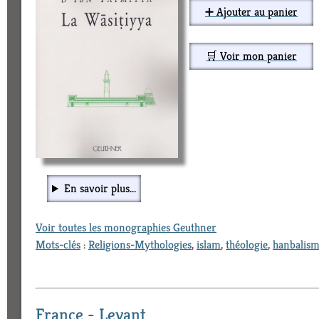
➕ Ajouter au panier
🛒 Voir mon panier
En savoir plus...
Voir toutes les monographies Geuthner
Mots-clés
:
Religions-Mythologies
,
islam
,
théologie
,
hanbalis
France - Levant