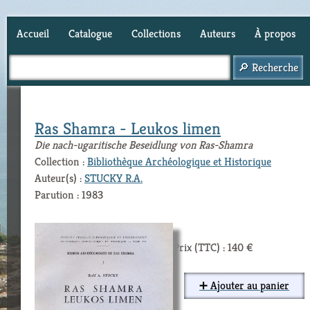
Accueil
Catalogue
Collections
Auteurs
À propos
Panier (
0
)
Ras Shamra - Leukos limen
Die nach-ugaritische Beseidlung von Ras-Shamra
Collection :
Bibliothèque Archéologique et Historique
Auteur(s) :
STUCKY R.A.
Parution : 1983
Prix (TTC) : 140 €
➕ Ajouter au panier