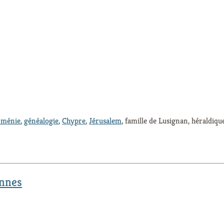
rménie
,
généalogie
,
Chypre
,
Jérusalem
, famille de Lusignan, héraldiq
ennes