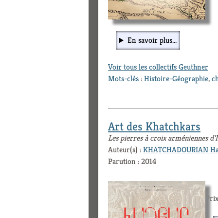
En savoir plus...
Voir tous les collectifs Geuthner
Mots-clés
:
Histoire-Géographie
,
c
Art des Khatchkars
Les pierres à croix arméniennes d'
Auteur(s) :
KHATCHADOURIAN Har
Parution : 2014
Prix