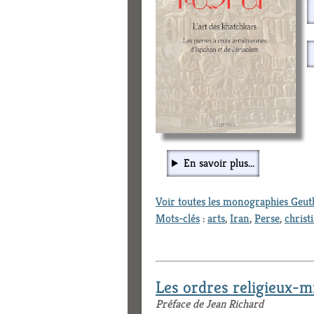
En savoir plus...
Voir toutes les monographies Geu
Mots-clés
:
arts
,
Iran
,
Perse
,
christ
Les ordres religieux-mi
Préface de Jean Richard