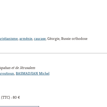
hristianisme
,
arménie
,
caucase
, Géorgie, Russie orthodoxe
Ispahan et de Jérusalem
outioun
,
BASMADJIAN Michel
 (TTC) : 80 €