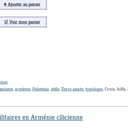
➕ Ajouter au panier
🛒 Voir mon panier
thner
ianisme
,
arménie
,
Palestine
,
stèle
,
Terre sainte
,
typologie
, Croix, Jolfa,
litaires en Arménie cilicienne