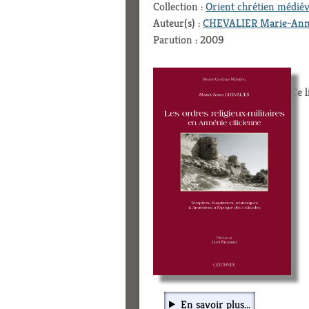
Collection :
Orient chrétien médiév
Auteur(s) :
CHEVALIER Marie-An
Parution : 2009
Ce l
En savoir plus...