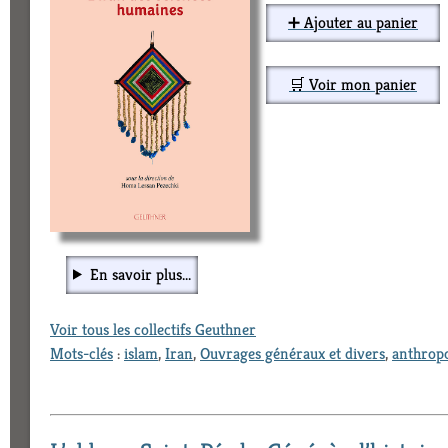
➕ Ajouter au panier
🛒 Voir mon panier
En savoir plus...
Voir tous les collectifs Geuthner
Mots-clés
:
islam
,
Iran
,
Ouvrages généraux et divers
,
anthropo