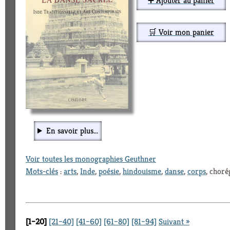
➕ Ajouter au panier
🛒 Voir mon panier
En savoir plus...
Voir toutes les monographies Geuthner
Mots-clés
:
arts
,
Inde
,
poésie
,
hindouisme
,
danse
,
corps
, choré
[1–20]
[21–40]
[41–60]
[61–80]
[81–94]
Suivant »