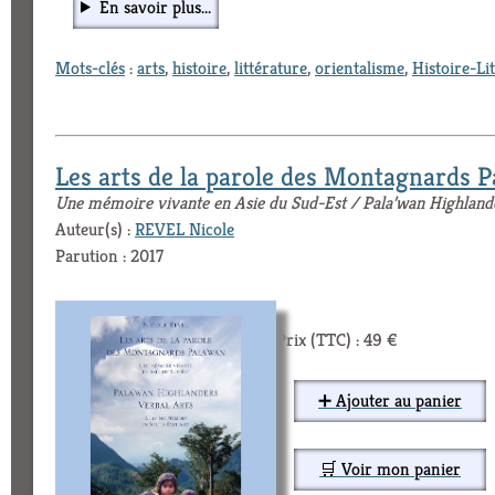
En savoir plus...
Mots-clés
:
arts
,
histoire
,
littérature
,
orientalisme
,
Histoire-Li
Les arts de la parole des Montagnards P
Une mémoire vivante en Asie du Sud-Est / Pala’wan Highland
Auteur(s) :
REVEL Nicole
Parution : 2017
Prix (TTC) : 49 €
➕ Ajouter au panier
🛒 Voir mon panier