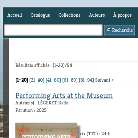
Accueil
Catalogue
Collections
Auteurs
À propos
Panier (
0
)
Résultats affichés : (1-20)/94
[1–20]
[21–40]
[41–60]
[61–80]
[81–94]
Suivant »
Performing Arts at the Museum
Auteur(s) :
LÉGERET Katia
Parution : 2025
Prix (TTC) : 24 €