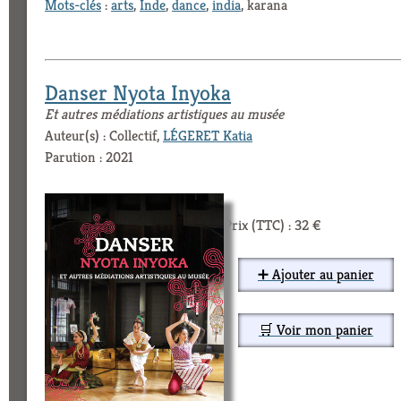
Mots-clés
:
arts
,
Inde
,
dance
,
india
, karana
Danser Nyota Inyoka
Et autres médiations artistiques au musée
Auteur(s) : Collectif,
LÉGERET Katia
Parution : 2021
Prix (TTC) : 32 €
➕ Ajouter au panier
🛒 Voir mon panier