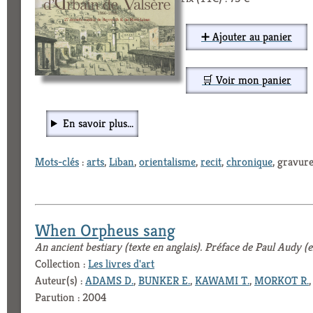
➕ Ajouter au panier
🛒 Voir mon panier
En savoir plus...
Mots-clés
:
arts
,
Liban
,
orientalisme
,
recit
,
chronique
, gravure
When Orpheus sang
An ancient bestiary (texte en anglais). Préface de Paul Audy (e
Collection :
Les livres d'art
Auteur(s) :
ADAMS D.
,
BUNKER E.
,
KAWAMI T.
,
MORKOT R.
Parution : 2004