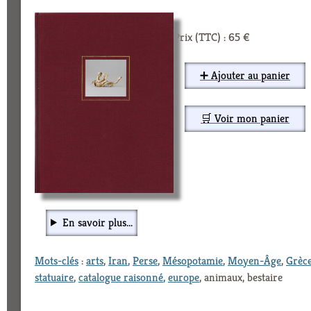
Prix (TTC) : 65 €
➕ Ajouter au panier
🛒 Voir mon panier
En savoir plus...
Mots-clés
:
arts
,
Iran
,
Perse
,
Mésopotamie
,
Moyen-Âge
,
Grèc
statuaire
,
catalogue raisonné
,
europe
, animaux, bestaire