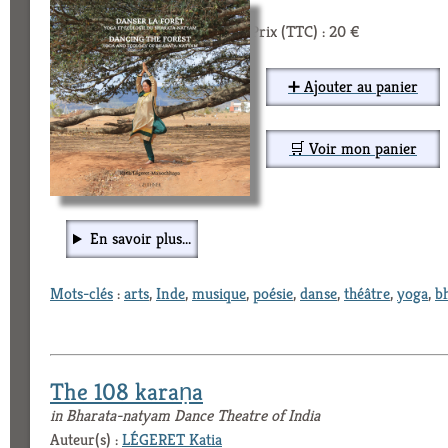
Prix (TTC) : 20 €
➕ Ajouter au panier
🛒 Voir mon panier
En savoir plus...
Mots-clés
:
arts
,
Inde
,
musique
,
poésie
,
danse
,
théâtre
,
yoga
,
b
The 108 karaṇa
in Bharata-natyam Dance Theatre of India
Auteur(s) :
LÉGERET Katia