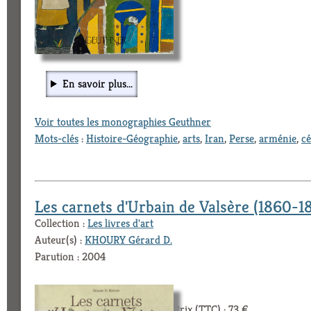
En savoir plus...
Voir toutes les monographies Geuthner
Mots-clés
:
Histoire-Géographie
,
arts
,
Iran
,
Perse
,
arménie
,
c
Les carnets d'Urbain de Valsère (1860-1
Collection :
Les livres d'art
Auteur(s) :
KHOURY Gérard D.
Parution : 2004
Prix (TTC) : 73 €