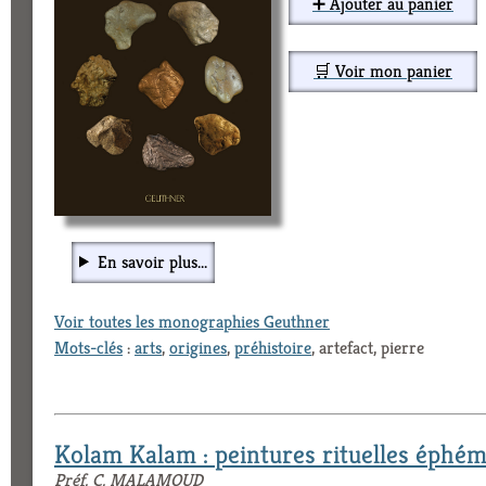
➕ Ajouter au panier
🛒 Voir mon panier
En savoir plus...
Voir toutes les monographies Geuthner
Mots-clés
:
arts
,
origines
,
préhistoire
, artefact, pierre
Kolam Kalam : peintures rituelles éphém
Préf. C. MALAMOUD