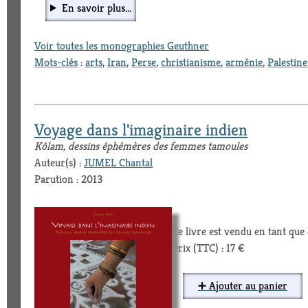
En savoir plus...
Voir toutes les monographies Geuthner
Mots-clés
:
arts
,
Iran
,
Perse
,
christianisme
,
arménie
,
Palestine
Voyage dans l'imaginaire indien
Kôlam, dessins éphémères des femmes tamoules
Auteur(s) :
JUMEL Chantal
Parution : 2013
Ce livre est vendu en tant qu
Prix (TTC) : 17 €
➕ Ajouter au panier