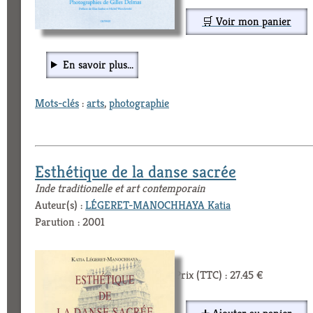
🛒 Voir mon panier
En savoir plus...
Mots-clés
:
arts
,
photographie
Esthétique de la danse sacrée
Inde traditionelle et art contemporain
Auteur(s) :
LÉGERET-MANOCHHAYA Katia
Parution : 2001
Prix (TTC) : 27.45 €