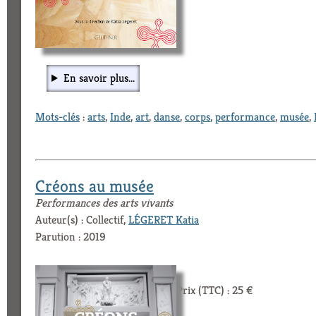
En savoir plus...
Mots-clés
:
arts
,
Inde
,
art
,
danse
,
corps
,
performance
,
musée
,
Créons au musée
Performances des arts vivants
Auteur(s) : Collectif,
LÉGERET Katia
Parution : 2019
Prix (TTC) : 25 €