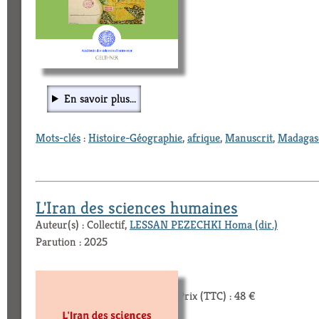
En savoir plus...
Mots-clés
:
Histoire-Géographie
,
afrique
,
Manuscrit
,
Madagas
L'Iran des sciences humaines
Auteur(s) : Collectif,
LESSAN PEZECHKI Homa (dir.)
Parution : 2025
Prix (TTC) : 48 €