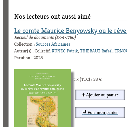
Nos lecteurs ont aussi aimé
Le comte Maurice Benyowsky ou le rêve
Recueil de documents (1774-1786)
Collection :
Sources Africaines
Auteur(s) : Collectif,
KUNEC Patrik
,
THIEBAUT Rafaël
,
TRNOV
Parution : 2025
Prix (TTC) : 33 €
➕ Ajouter au panier
🛒 Voir mon panier