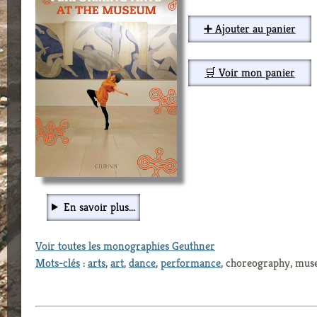
➕ Ajouter au panier
🛒 Voir mon panier
En savoir plus...
Voir toutes les monographies Geuthner
Mots-clés
:
arts
,
art
,
dance
,
performance
, choreography, mu