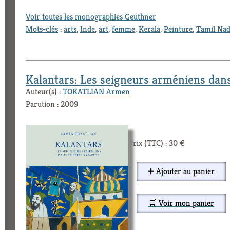
Voir toutes les monographies Geuthner
Mots-clés
:
arts
,
Inde
,
art
,
femme
,
Kerala
,
Peinture
,
Tamil Na
Kalantars: Les seigneurs arméniens dans
Auteur(s) :
TOKATLIAN Armen
Parution : 2009
Prix (TTC) : 30 €
➕ Ajouter au panier
🛒 Voir mon panier