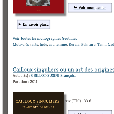
🛒 Voir mon panier
En savoir plus...
Voir toutes les monographies Geuthner
Mots-clés
:
arts
,
Inde
,
art
,
femme
,
Kerala
,
Peinture
,
Tamil Na
Cailloux singuliers ou un art des origine
Auteur(s) :
GRILLOT-SUSINI Françoise
Parution : 2011
Prix (TTC) : 33 €