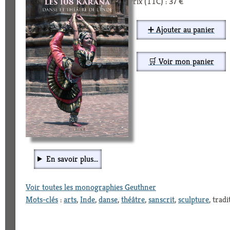
Prix (TTC) : 37 €
➕ Ajouter au panier
🛒 Voir mon panier
En savoir plus...
Voir toutes les monographies Geuthner
Mots-clés
:
arts
,
Inde
,
danse
,
théâtre
,
sanscrit
,
sculpture
, trad