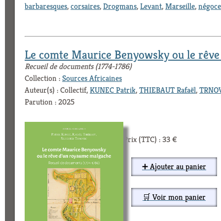
barbaresques
,
corsaires
,
Drogmans
,
Levant
,
Marseille
,
négoce
Le comte Maurice Benyowsky ou le rêve
Recueil de documents (1774-1786)
Collection :
Sources Africaines
Auteur(s) : Collectif,
KUNEC Patrik
,
THIEBAUT Rafaël
,
TRNOV
Parution : 2025
Prix (TTC) : 33 €
➕ Ajouter au panier
🛒 Voir mon panier