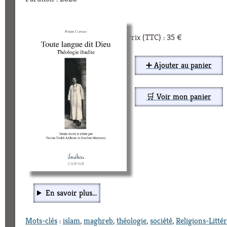
Prix (TTC) : 35 €
➕ Ajouter au panier
🛒 Voir mon panier
En savoir plus...
Mots-clés
:
islam
,
maghreb
,
théologie
,
société
,
Religions-Litté