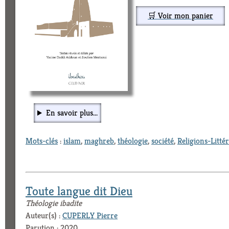
🛒 Voir mon panier
En savoir plus...
Mots-clés
:
islam
,
maghreb
,
théologie
,
société
,
Religions-Litté
Toute langue dit Dieu
Théologie ibadite
Auteur(s) :
CUPERLY Pierre
Parution : 2020