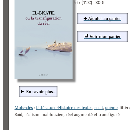
Prix (TTC) : 30 €
➕ Ajouter au panier
🛒 Voir mon panier
En savoir plus...
Mots-clés
:
Littérature-Histoire des textes
,
recit
,
poème
, litt
Saïd, réalisme mahfouzien, réel augmenté et transfiguré