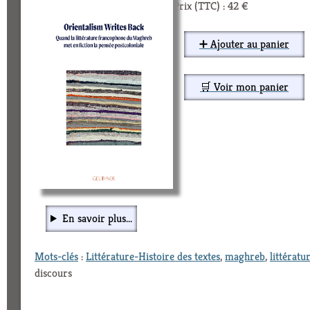
Prix (TTC) : 42 €
➕ Ajouter au panier
🛒 Voir mon panier
En savoir plus...
Mots-clés
:
Littérature-Histoire des textes
,
maghreb
,
littératu
discours