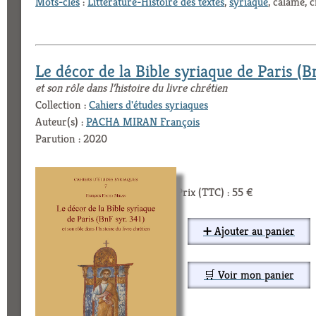
Mots-clés
:
Littérature-Histoire des textes
,
syriaque
, calame, 
Le décor de la Bible syriaque de Paris (B
et son rôle dans l’histoire du livre chrétien
Collection :
Cahiers d'études syriaques
Auteur(s) :
PACHA MIRAN François
Parution : 2020
Prix (TTC) : 55 €
➕ Ajouter au panier
🛒 Voir mon panier