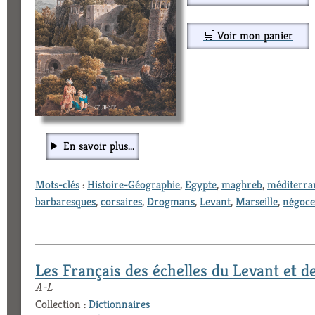
🛒 Voir mon panier
En savoir plus...
Mots-clés
:
Histoire-Géographie
,
Egypte
,
maghreb
,
méditerra
barbaresques
,
corsaires
,
Drogmans
,
Levant
,
Marseille
,
négoce
Les Français des échelles du Levant et d
A-L
Collection :
Dictionnaires