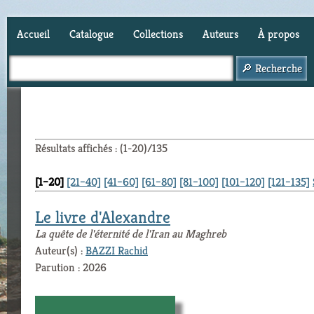
Accueil
Catalogue
Collections
Auteurs
À propos
Panier (
0
)
Résultats affichés : (1-20)/135
[1–20]
[21–40]
[41–60]
[61–80]
[81–100]
[101–120]
[121–135]
Le livre d'Alexandre
La quête de l'éternité de l'Iran au Maghreb
Auteur(s) :
BAZZI Rachid
Parution : 2026