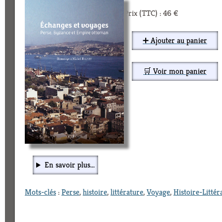
Prix (TTC) : 46 €
➕ Ajouter au panier
🛒 Voir mon panier
En savoir plus...
Mots-clés
:
Perse
,
histoire
,
littérature
,
Voyage
,
Histoire-Littér