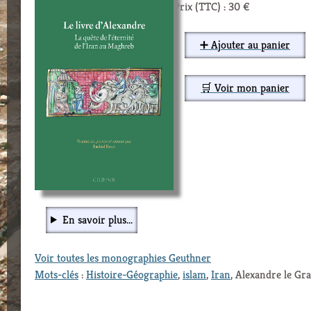
Prix (TTC) : 30 €
➕ Ajouter au panier
🛒 Voir mon panier
En savoir plus...
Voir toutes les monographies Geuthner
Mots-clés
:
Histoire-Géographie
,
islam
,
Iran
, Alexandre le Gr