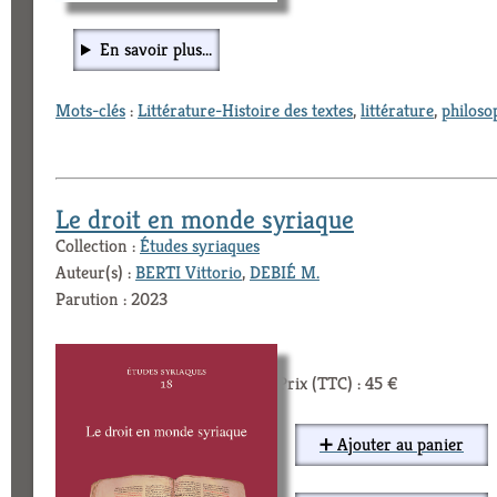
En savoir plus...
Mots-clés
:
Littérature-Histoire des textes
,
littérature
,
philoso
Le droit en monde syriaque
Collection :
Études syriaques
Auteur(s) :
BERTI Vittorio
,
DEBIÉ M.
Parution : 2023
Prix (TTC) : 45 €
➕ Ajouter au panier