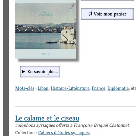
🛒 Voir mon panier
En savoir plus...
Mots-clés
:
Liban
,
Histoire-Littérature
,
France
,
Diplomatie
, é
Le calame et le ciseau
colophons syriaques offerts à Françoise Briquel Chatonnet
Collection :
Cahiers d'études syriaques