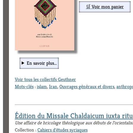
🛒 Voir mon panier
En savoir plus...
Voir tous les collectifs Geuthner
Mots-clés
:
islam
,
Iran
,
Ouvrages généraux et divers
,
anthropo
Édition du Missale Chaldaicum iuxta ri
Une affaire de bricolage théologique aux débuts de l’orientali
Collection :
Cahiers d'études syriaques