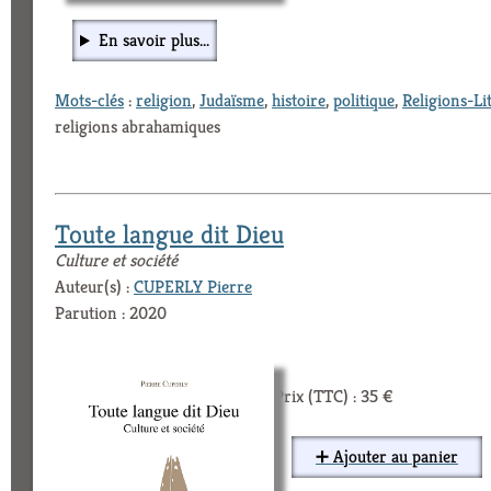
En savoir plus...
Mots-clés
:
religion
,
Judaïsme
,
histoire
,
politique
,
Religions-Li
religions abrahamiques
Toute langue dit Dieu
Culture et société
Auteur(s) :
CUPERLY Pierre
Parution : 2020
Prix (TTC) : 35 €
➕ Ajouter au panier