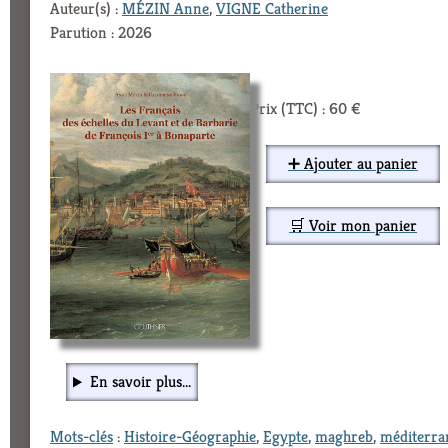
Auteur(s) :
MÉZIN Anne
,
VIGNE Catherine
Parution : 2026
Prix (TTC) : 60 €
➕ Ajouter au panier
🛒 Voir mon panier
En savoir plus...
Mots-clés
:
Histoire-Géographie
,
Egypte
,
maghreb
,
méditerra