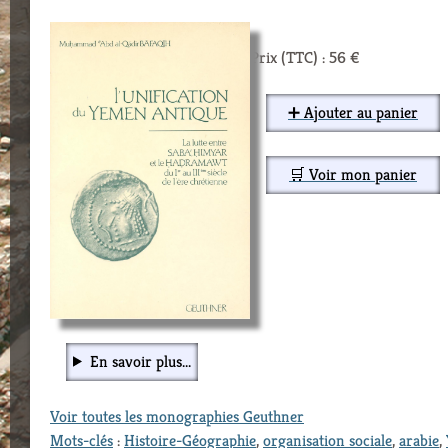
Prix (TTC) : 56 €
➕ Ajouter au panier
🛒 Voir mon panier
En savoir plus...
Voir toutes les monographies Geuthner
Mots-clés
:
Histoire-Géographie
,
organisation sociale
,
arabie
,