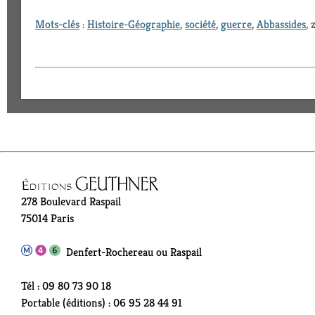
Mots-clés
:
Histoire-Géographie
,
société
,
guerre
,
Abbassides
, 
278 Boulevard Raspail
75014 Paris
Denfert-Rochereau ou Raspail
Tél : 09 80 73 90 18
Portable (éditions) : 06 95 28 44 91