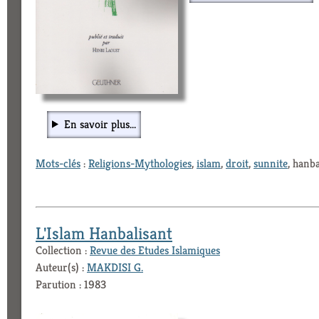
En savoir plus...
Mots-clés
:
Religions-Mythologies
,
islam
,
droit
,
sunnite
, hanba
L'Islam Hanbalisant
Collection :
Revue des Etudes Islamiques
Auteur(s) :
MAKDISI G.
Parution : 1983