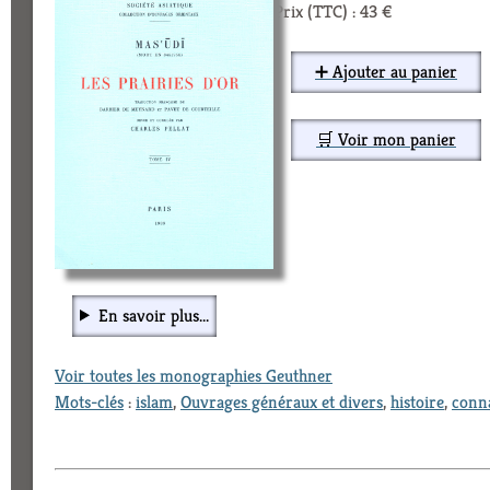
Prix (TTC) : 43 €
➕ Ajouter au panier
🛒 Voir mon panier
En savoir plus...
Voir toutes les monographies Geuthner
Mots-clés
:
islam
,
Ouvrages généraux et divers
,
histoire
,
conn