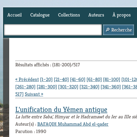
Accueil
Catalogue
Collections
Auteurs
À propos
Panier (
0
)
Résultats affichés : (181-200)/517
« Précédent
[1–20]
[21–40]
[41–60]
[61–80]
[81–100]
[101–12
[261–280]
[281–300]
[301–320]
[321–340]
[341–360]
[361–3
517]
Suivant »
L'unification du Yémen antique
La lutte entre Saba', Himyar et le Hadramawt du Ier au IIIe siè
Auteur(s) :
BAFAQIH Muhammad Abd el-qader
Parution : 1990