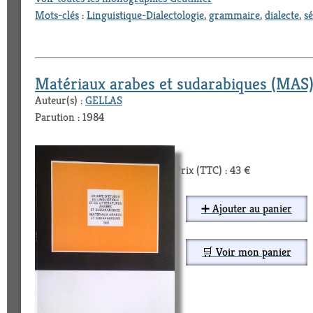
Mots-clés
:
Linguistique-Dialectologie
,
grammaire
,
dialecte
,
s
Matériaux arabes et sudarabiques (MAS)
Auteur(s) :
GELLAS
Parution : 1984
Prix (TTC) : 43 €
➕ Ajouter au panier
🛒 Voir mon panier