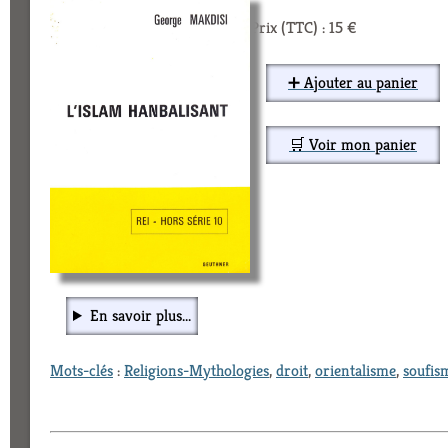
Prix (TTC) : 15 €
➕ Ajouter au panier
🛒 Voir mon panier
En savoir plus...
Mots-clés
:
Religions-Mythologies
,
droit
,
orientalisme
,
soufis