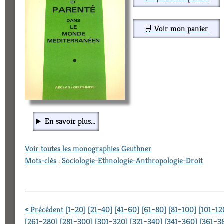
🛒 Voir mon panier
En savoir plus...
Voir toutes les monographies Geuthner
Mots-clés
:
Sociologie-Ethnologie-Anthropologie-Droit
« Précédent
[1–20]
[21–40]
[41–60]
[61–80]
[81–100]
[101–12
[261–280]
[281–300]
[301–320]
[321–340]
[341–360]
[361–3