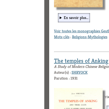
En savoir plus...
Voir toutes les monographies Geu
Mots-clés
:
Religions-Mythologies
The temples of Anking 
A Study of Modern Chinese Religi
Auteur(s) :
SHRYOCK
Parution : 1931
Prix