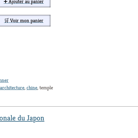
➕ Ajouter au panier
🛒 Voir mon panier
thner
architecture
,
chine
, temple
tionale du Japon