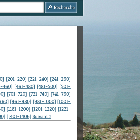
0]
[201–220]
[221–240]
[241–260]
1–460]
[461–480]
[481–500]
[501–
00]
[701–720]
[721–740]
[741–760]
960]
[961–980]
[981–1000]
[1001–
80]
[1181–1200]
[1201–1220]
[1221–
00]
[1401–1406]
Suivant »