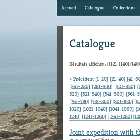
Accueil
Catalogue
Collections
Catalogue
Résultats affichés : (1121-1140)/140
« Précédent
[1–20]
[21–40]
[41–6
[261–280]
[281–300]
[301–320]
[
520]
[521–540]
[541–560]
[561–5
[761–780]
[781–800]
[801–820]
[8
1020]
[1021–1040]
[1041–1060]
[
1240]
[1241–1260]
[1261–1280]
[12
Joint expedition with 
avec texte cunéiforme