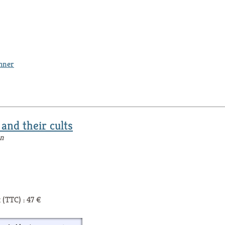
thner
and their cults
on
 (TTC) : 47 €