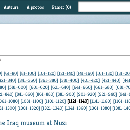
Auteurs
À propos
Panier (
0
)
6
0]
[61–80]
[81–100]
[101–120]
[121–140]
[141–160]
[161–180]
[181–20
321–340]
[341–360]
[361–380]
[381–400]
[401–420]
[421–440]
[44
80]
[581–600]
[601–620]
[621–640]
[641–660]
[661–680]
[681–7
21–840]
[841–860]
[861–880]
[881–900]
[901–920]
[921–940]
[941–
1061–1080]
[1081–1100]
[1101–1120]
[1121–1140]
[1141–1160]
[1161–11
81–1300]
[1301–1320]
[1321–1340]
[1341–1360]
[1361–1380]
[1381–14
the Iraq museum at Nuzi