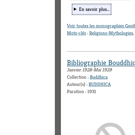
En savoir plus...
Voir toutes les monographies Geu
Mots-clés
:
Religions-Mythologies
,
Bibliographie Bouddhi
Janvier 1928-Mai 1929
Collection :
Buddhica
Auteur(s) :
BUDDHICA
Parution : 1931