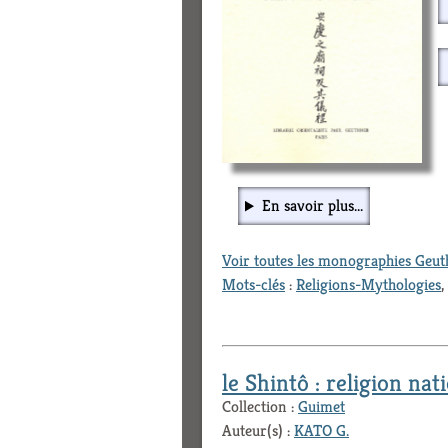
En savoir plus...
Voir toutes les monographies Geu
Mots-clés
:
Religions-Mythologies
,
le Shintô : religion na
Collection :
Guimet
Auteur(s) :
KATO G.