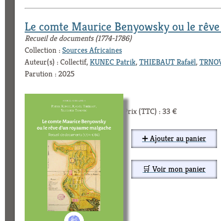
Le comte Maurice Benyowsky ou le rêve
Recueil de documents (1774-1786)
Collection :
Sources Africaines
Auteur(s) : Collectif,
KUNEC Patrik
,
THIEBAUT Rafaël
,
TRNOV
Parution : 2025
Prix (TTC) : 33 €
➕ Ajouter au panier
🛒 Voir mon panier