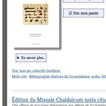
🛒 Voir mon panier
En savoir plus...
Voir tous les collectifs Geuthner
Mots-clés
:
Bibliographie-Histoire de l'orientalisme
,
arabe
,
lit
Édition du Missale Chaldaicum iuxta ri
Une affaire de bricolage théologique aux débuts de l’orientali