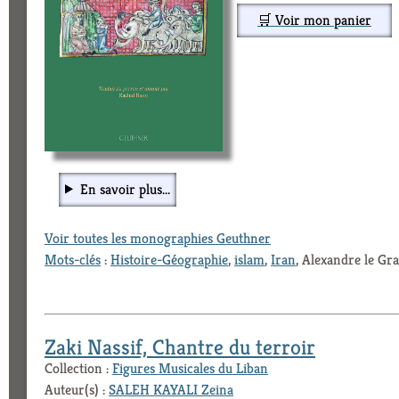
🛒 Voir mon panier
En savoir plus...
Voir toutes les monographies Geuthner
Mots-clés
:
Histoire-Géographie
,
islam
,
Iran
, Alexandre le Gr
Zaki Nassif, Chantre du terroir
Collection :
Figures Musicales du Liban
Auteur(s) :
SALEH KAYALI Zeina