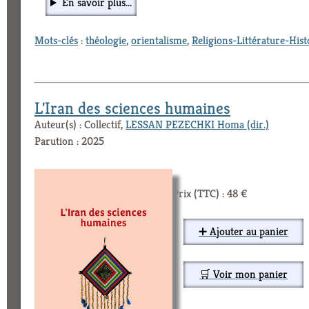
En savoir plus...
Mots-clés
:
théologie
,
orientalisme
,
Religions-Littérature-Hist
L'Iran des sciences humaines
Auteur(s) : Collectif,
LESSAN PEZECHKI Homa (dir.)
Parution : 2025
Prix (TTC) : 48 €
➕ Ajouter au panier
🛒 Voir mon panier