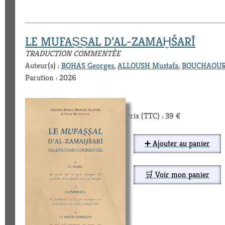
LE MUFAṢṢAL D’AL-ZAMAḪŠARĪ
TRADUCTION COMMENTÉE
Auteur(s) :
BOHAS Georges
,
ALLOUSH Mustafa
,
BOUCHAOUR
Parution : 2026
Prix (TTC) : 39 €
➕ Ajouter au panier
🛒 Voir mon panier