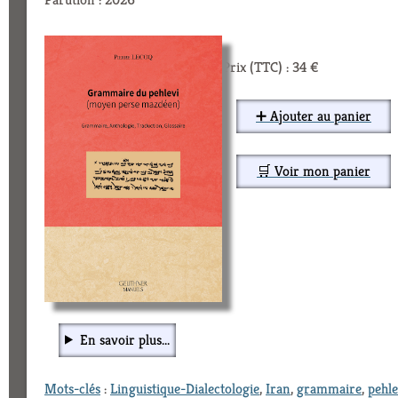
Prix (TTC) : 34 €
➕ Ajouter au panier
🛒 Voir mon panier
En savoir plus...
Mots-clés
:
Linguistique-Dialectologie
,
Iran
,
grammaire
,
pehle