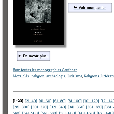
🛒 Voir mon panier
En savoir plus...
Voir toutes les monographies Geuthner
Mots-clés
:
religion
,
archéologie
,
Judaïsme
,
Religions-Littérat
[1–20]
[21–40]
[41–60]
[61–80]
[81–100]
[101–120]
[121–14
[281–300]
[301–320]
[321–340]
[341–360]
[361–380]
[381–
540]
[541–560]
[561–580]
[581–600]
[601–620]
[621–640]