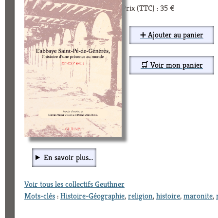
Prix (TTC) : 35 €
➕ Ajouter au panier
🛒 Voir mon panier
En savoir plus...
Voir tous les collectifs Geuthner
Mots-clés
:
Histoire-Géographie
,
religion
,
histoire
,
maronite
,