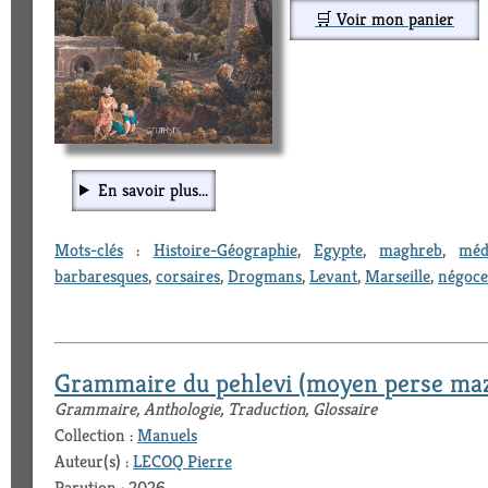
🛒 Voir mon panier
En savoir plus...
Mots-clés
:
Histoire-Géographie
,
Egypte
,
maghreb
,
méd
barbaresques
,
corsaires
,
Drogmans
,
Levant
,
Marseille
,
négoce
Grammaire du pehlevi (moyen perse ma
Grammaire, Anthologie, Traduction, Glossaire
Collection :
Manuels
Auteur(s) :
LECOQ Pierre
Parution : 2026