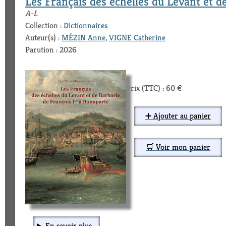
Les Français des échelles du Levant et d
A-L
Collection :
Dictionnaires
Auteur(s) :
MÉZIN Anne
,
VIGNE Catherine
Parution : 2026
Prix (TTC) : 60 €
➕ Ajouter au panier
🛒 Voir mon panier
En savoir plus...