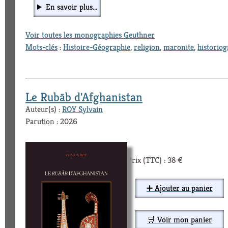
En savoir plus...
Voir toutes les monographies Geuthner
Mots-clés
:
Histoire-Géographie
,
religion
,
maronite
,
historiog
Le Rubāb d'Afghanistan
Auteur(s) :
ROY Sylvain
Parution : 2026
Prix (TTC) : 38 €
➕ Ajouter au panier
🛒 Voir mon panier