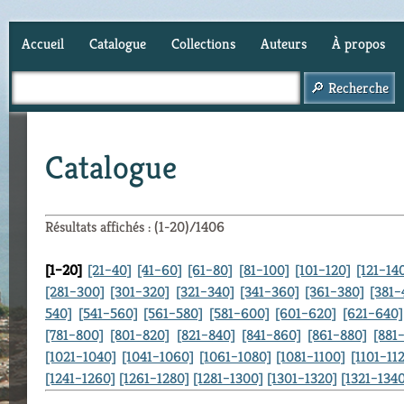
Accueil
Catalogue
Collections
Auteurs
À propos
Panier (
0
)
Catalogue
Résultats affichés : (1-20)/1406
[1–20]
[21–40]
[41–60]
[61–80]
[81–100]
[101–120]
[121–14
[281–300]
[301–320]
[321–340]
[341–360]
[361–380]
[381–
540]
[541–560]
[561–580]
[581–600]
[601–620]
[621–640]
[781–800]
[801–820]
[821–840]
[841–860]
[861–880]
[881
[1021–1040]
[1041–1060]
[1061–1080]
[1081–1100]
[1101–11
[1241–1260]
[1261–1280]
[1281–1300]
[1301–1320]
[1321–1340