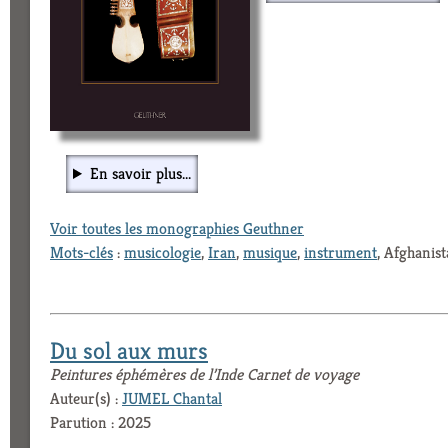
En savoir plus...
Voir toutes les monographies Geuthner
Mots-clés
:
musicologie
,
Iran
,
musique
,
instrument
, Afghanis
Du sol aux murs
Peintures éphémères de l’Inde Carnet de voyage
Auteur(s) :
JUMEL Chantal
Parution : 2025