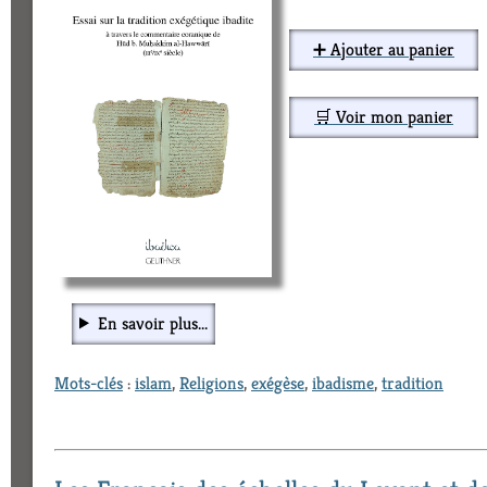
➕ Ajouter au panier
🛒 Voir mon panier
En savoir plus...
Mots-clés
:
islam
,
Religions
,
exégèse
,
ibadisme
,
tradition