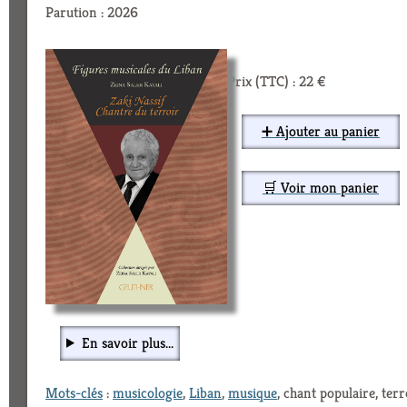
Parution : 2026
Prix (TTC) : 22 €
➕ Ajouter au panier
🛒 Voir mon panier
En savoir plus...
Mots-clés
:
musicologie
,
Liban
,
musique
, chant populaire, terr