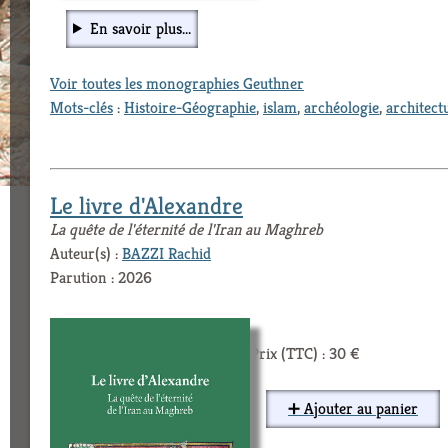
En savoir plus...
Voir toutes les monographies Geuthner
Mots-clés
:
Histoire-Géographie
,
islam
,
archéologie
,
architect
Le livre d'Alexandre
La quête de l'éternité de l'Iran au Maghreb
Auteur(s) :
BAZZI Rachid
Parution : 2026
Prix (TTC) : 30 €
➕ Ajouter au panier