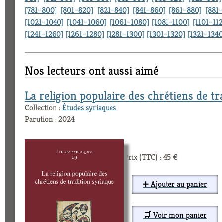
[781–800]
[801–820]
[821–840]
[841–860]
[861–880]
[881
[1021–1040]
[1041–1060]
[1061–1080]
[1081–1100]
[1101–11
[1241–1260]
[1261–1280]
[1281–1300]
[1301–1320]
[1321–1340
Nos lecteurs ont aussi aimé
La religion populaire des chrétiens de tr
Collection :
Études syriaques
Parution : 2024
Prix (TTC) : 45 €
➕ Ajouter au panier
🛒 Voir mon panier