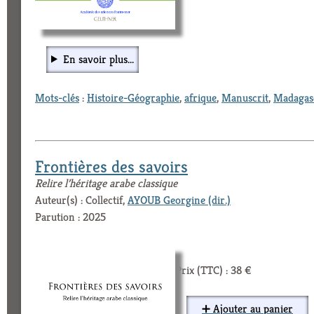
En savoir plus...
Mots-clés
:
Histoire-Géographie
,
afrique
,
Manuscrit
,
Madagas
Frontières des savoirs
Relire l’héritage arabe classique
Auteur(s) : Collectif,
AYOUB Georgine (dir.)
Parution : 2025
Prix (TTC) : 38 €
➕ Ajouter au panier