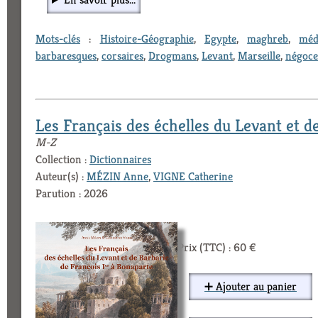
Mots-clés
:
Histoire-Géographie
,
Egypte
,
maghreb
,
méd
barbaresques
,
corsaires
,
Drogmans
,
Levant
,
Marseille
,
négoce
Les Français des échelles du Levant et d
M-Z
Collection :
Dictionnaires
Auteur(s) :
MÉZIN Anne
,
VIGNE Catherine
Parution : 2026
Prix (TTC) : 60 €
➕ Ajouter au panier