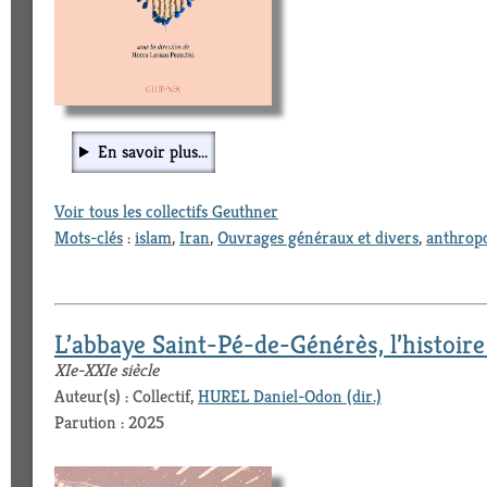
En savoir plus...
Voir tous les collectifs Geuthner
Mots-clés
:
islam
,
Iran
,
Ouvrages généraux et divers
,
anthropo
L’abbaye Saint-Pé-de-Générès, l’histoir
XIe-XXIe siècle
Auteur(s) : Collectif,
HUREL Daniel-Odon (dir.)
Parution : 2025